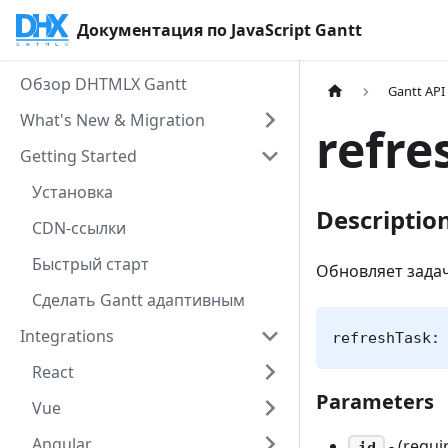
Документация по JavaScript Gantt
Обзор DHTMLX Gantt
Gantt API
What's New & Migration
refre
Getting Started
Установка
Descriptio
CDN-ссылки
Быстрый старт
Обновляет задач
Сделать Gantt адаптивным
Integrations
refreshTask:
React
Parameters
Vue
Angular
- (requi
id