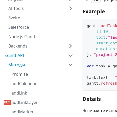
AI Tools
Example
Svelte
gantt
.
addTas
Salesforce
id
:
10
,
Node.js Gantt
text
:
"Ta
start_da
Backends
duration
}
,
"project_
Gantt API
Методы
var
 task 
=
 g
Promise
task
.
text
=
addCalendar
gantt
.
refres
addLink
Details
addLinkLayer
Вы можете испол
addMarker