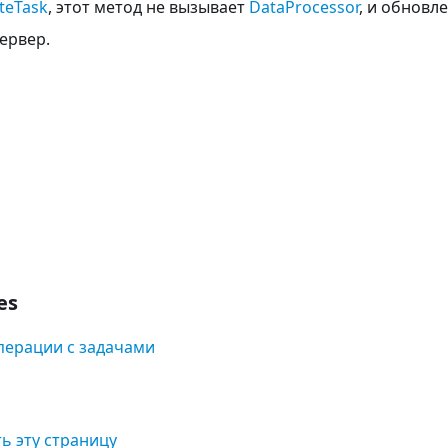
teTask
, этот метод не вызывает
DataProcessor
, и обновл
ервер.
es
перации с задачами
ь эту страницу