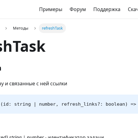
Примеры
Форум
Поддержка
Ска
Методы
refreshTask
shTask
n
у и связанные с ней ссылки
 (id: string | number, refresh_links?: boolean) =>
red)
string | number
- идентификатор задачи