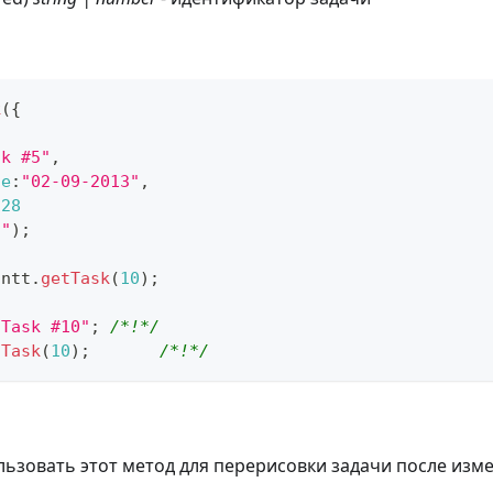
k
(
{
sk #5"
,
te
:
"02-09-2013"
,
:
28
2"
)
;
antt
.
getTask
(
10
)
;
"Task #10"
;
/*!*/
hTask
(
10
)
;
/*!*/
ьзовать этот метод для перерисовки задачи после изме