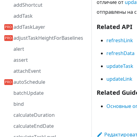
отличие от
upda
addShortcut
отправлены на с
addTask
Related API
addTaskLayer
adjustTaskHeightForBaselines
refreshLink
alert
refreshData
assert
updateTask
attachEvent
updateLink
autoSchedule
Related Guid
batchUpdate
bind
Основные о
calculateDuration
calculateEndDate
Редактироват