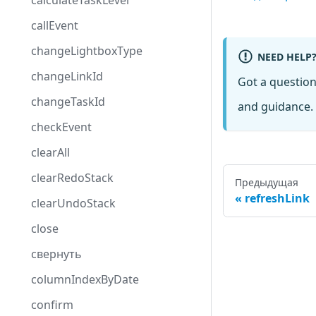
calculateTaskLevel
callEvent
changeLightboxType
NEED HELP
changeLinkId
Got a questio
changeTaskId
and guidance. 
checkEvent
clearAll
clearRedoStack
Предыдущая
refreshLink
clearUndoStack
close
свернуть
columnIndexByDate
confirm