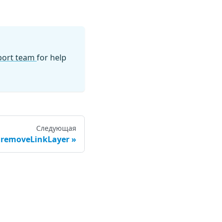
pport team
for help
Следующая
removeLinkLayer