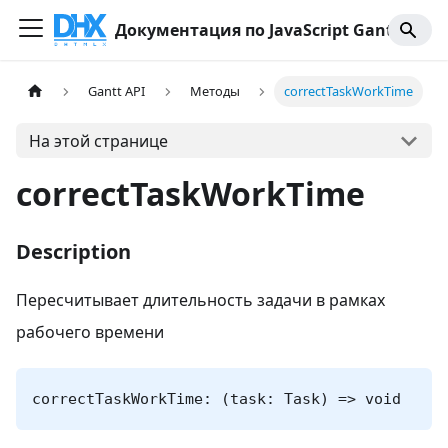
Документация по JavaScript Gantt
Gantt API
Методы
correctTaskWorkTime
На этой странице
correctTaskWorkTime
Description
Пересчитывает длительность задачи в рамках
рабочего времени
correctTaskWorkTime: (task: Task) => void