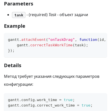
Parameters
- (required)
Task
- объект задачи
task
Example
gantt
.
attachEvent
(
"onTaskDrag"
,
function
(
id
,
 m
    gantt
.
correctTaskWorkTime
(
task
)
;
}
)
;
Details
Метод требует указания следующих параметров
конфигурации:
gantt
.
config
.
work_time
=
true
;
gantt
.
config
.
correct_work_time
=
true
;