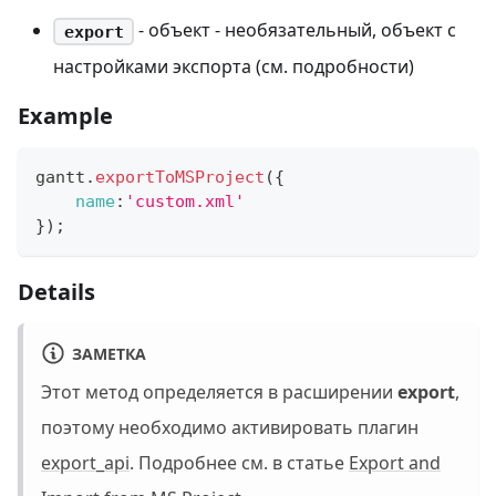
- объект - необязательный, объект с
export
настройками экспорта (см. подробности)
Example
gantt
.
exportToMSProject
(
{
name
:
'custom.xml'
}
)
;
Details
ЗАМЕТКА
Этот метод определяется в расширении
export
,
поэтому необходимо активировать плагин
export_api
. Подробнее см. в статье
Export and