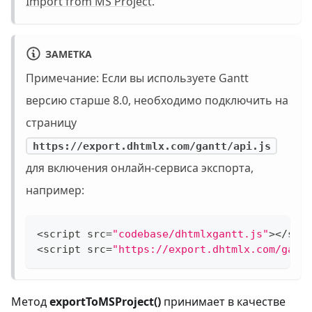
Import from MS Project
.
ЗАМЕТКА
Примечание: Если вы используете Gantt
версию старше 8.0, необходимо подключить на
страницу
https://export.dhtmlx.com/gantt/api.js
для включения онлайн-сервиса экспорта,
например:
<
script src
=
"codebase/dhtmlxgantt.js"
>
<
/
scr
<
script src
=
"https://export.dhtmlx.com/gant
Метод
exportToMSProject()
принимает в качестве