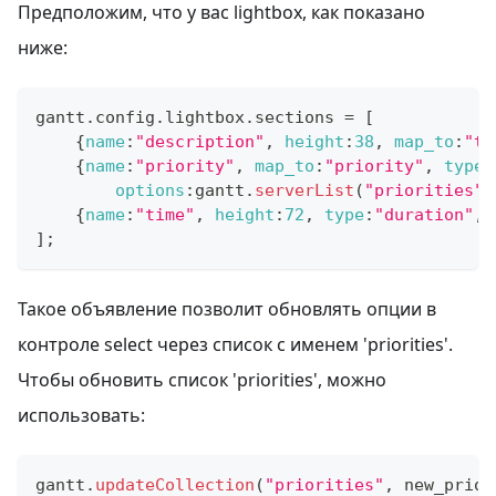
Предположим, что у вас lightbox, как показано
ниже:
gantt
.
config
.
lightbox
.
sections
=
[
{
name
:
"description"
,
height
:
38
,
map_to
:
"te
{
name
:
"priority"
,
map_to
:
"priority"
,
type
:
options
:
gantt
.
serverList
(
"priorities"
)
{
name
:
"time"
,
height
:
72
,
type
:
"duration"
,
]
;
Такое объявление позволит обновлять опции в
контроле select через список с именем 'priorities'.
Чтобы обновить список 'priorities', можно
использовать:
gantt
.
updateCollection
(
"priorities"
,
 new_prior