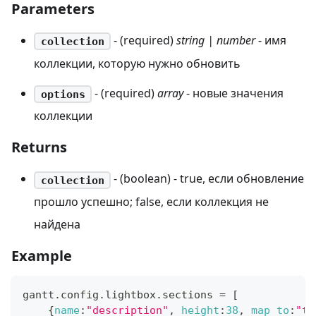
Parameters
- (required)
string | number
- имя
collection
коллекции, которую нужно обновить
- (required)
array
- новые значения
options
коллекции
Returns
- (boolean) - true, если обновление
collection
прошло успешно; false, если коллекция не
найдена
Example
gantt
.
config
.
lightbox
.
sections
=
[
{
name
:
"description"
,
height
:
38
,
map_to
:
"te