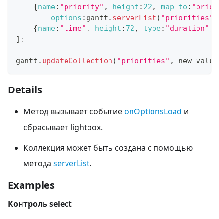
{
name
:
"priority"
,
height
:
22
,
map_to
:
"prior
options
:
gantt
.
serverList
(
"priorities"
,
{
name
:
"time"
,
height
:
72
,
type
:
"duration"
,
]
;
gantt
.
updateCollection
(
"priorities"
,
 new_value
Details
Метод вызывает событие
onOptionsLoad
и
сбрасывает lightbox.
Коллекция может быть создана с помощью
метода
serverList
.
Examples
Контроль select