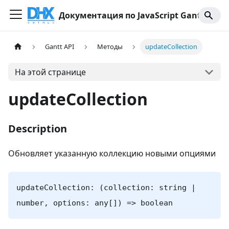
Документация по JavaScript Gantt
Gantt API
Методы
updateCollection
На этой странице
updateCollection
Description
Обновляет указанную коллекцию новыми опциями
updateCollection: (collection: string |
number, options: any[]) => boolean