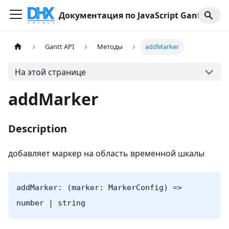
Документация по JavaScript Gantt
Gantt API
Методы
addMarker
На этой странице
addMarker
Description
добавляет маркер на область временной шкалы
addMarker: (marker: MarkerConfig) =>
number | string