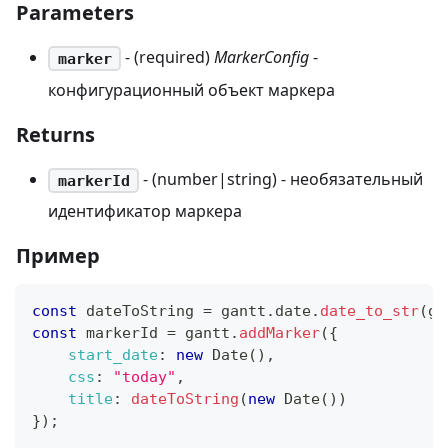
Parameters
- (required)
MarkerConfig
-
marker
конфигурационный объект маркера
Returns
- (number|string) - необязательный
markerId
идентификатор маркера
Пример
const
 dateToString 
=
 gantt
.
date
.
date_to_str
(
ga
const
 markerId 
=
 gantt
.
addMarker
(
{
start_date
:
new
Date
(
)
,
css
:
"today"
,
title
:
dateToString
(
new
Date
(
)
)
}
)
;