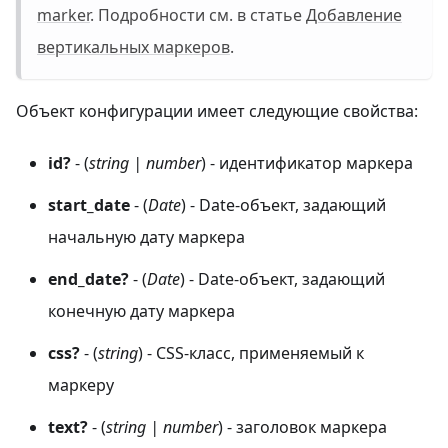
marker
. Подробности см. в статье
Добавление
вертикальных маркеров
.
Объект конфигурации имеет следующие свойства:
id?
- (
string | number
) - идентификатор маркера
start_date
- (
Date
) - Date-объект, задающий
начальную дату маркера
end_date?
- (
Date
) - Date-объект, задающий
конечную дату маркера
css?
- (
string
) - CSS-класс, применяемый к
маркеру
text?
- (
string | number
) - заголовок маркера