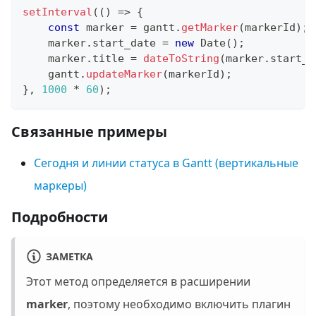
setInterval
(
(
)
=>
{
const
 marker 
=
 gantt
.
getMarker
(
markerId
)
;
    marker
.
start_date
=
new
Date
(
)
;
    marker
.
title
=
dateToString
(
marker
.
start_d
    gantt
.
updateMarker
(
markerId
)
;
}
,
1000
*
60
)
;
Связанные примеры
Сегодня и линии статуса в Gantt (вертикальные
маркеры)
Подробности
ЗАМЕТКА
Этот метод определяется в расширении
marker
, поэтому необходимо включить плагин