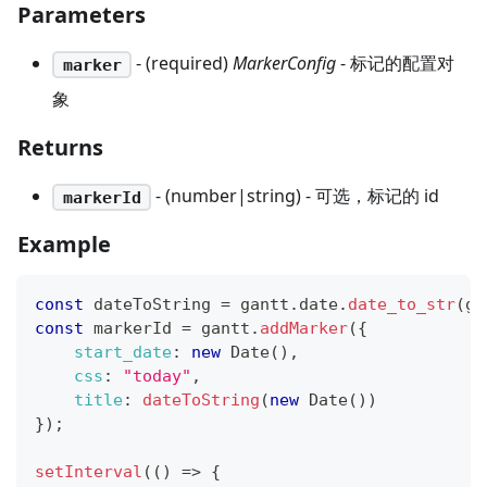
Parameters
- (required)
MarkerConfig
- 标记的配置对
marker
象
Returns
- (number|string) - 可选，标记的 id
markerId
Example
const
 dateToString 
=
 gantt
.
date
.
date_to_str
(
ga
const
 markerId 
=
 gantt
.
addMarker
(
{
start_date
:
new
Date
(
)
,
css
:
"today"
,
title
:
dateToString
(
new
Date
(
)
)
}
)
;
setInterval
(
(
)
=>
{