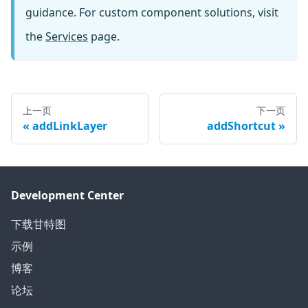
guidance. For custom component solutions, visit
the
Services
page.
上一页
下一页
addLinkLayer
addShortcut
Development Center
下载甘特图
示例
博客
论坛