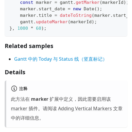
const
 marker 
=
 gantt
.
getMarker
(
markerId
)
;
    marker
.
start_date
=
new
Date
(
)
;
    marker
.
title
=
dateToString
(
marker
.
start_d
    gantt
.
updateMarker
(
markerId
)
;
}
,
1000
*
60
)
;
Related samples
Gantt 中的 Today 与 Status 线（竖直标记）
Details
注释
此方法在
marker
扩展中定义，因此需要启用该
marker
插件。请阅读
Adding Vertical Markers
文章
中的详细信息。