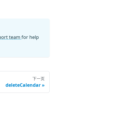
pport team
for help
下一页
deleteCalendar