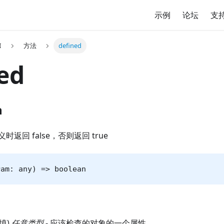
示例
论坛
支
I
方法
defined
ed
n
返回 false，否则返回 true
ram: any) => boolean
必填)
任意类型
- 应该检查的对象的一个属性