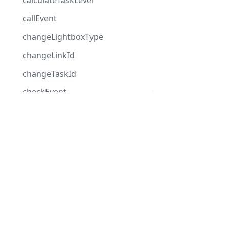
calculateTaskLevel
callEvent
changeLightboxType
changeLinkId
changeTaskId
checkEvent
clearAll
Development Center
clearRedoStack
下载甘特图
clearUndoStack
示例
close
博客
collapse
论坛
columnIndexByDate
confirm