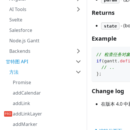
AI Tools
Returns
Svelte
- (
state
Salesforce
Example
Node.js Gantt
Backends
// 检查任务对象上
甘特图 API
if
(
gantt
.
def
// ..
方法
}
;
Promise
Change log
addCalendar
addLink
在版本 4.0 
addLinkLayer
addMarker