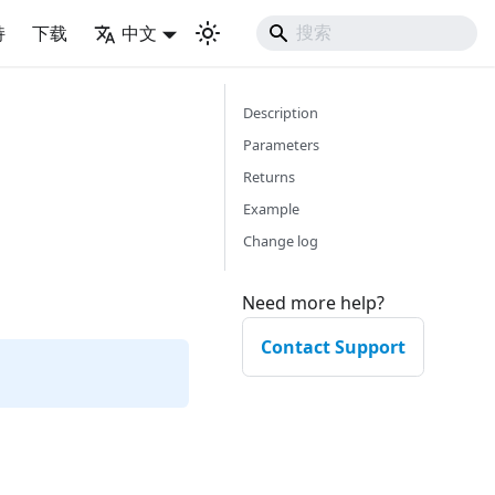
持
下载
中文
Description
Parameters
Returns
Example
Change log
Need more help?
Contact Support