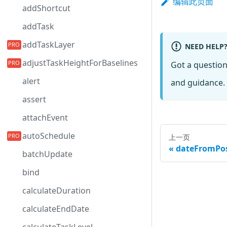
编辑此页面
addShortcut
addTask
addTaskLayer
NEED HELP
adjustTaskHeightForBaselines
Got a questio
alert
and guidance. 
assert
attachEvent
autoSchedule
上一页
dateFromPo
batchUpdate
bind
calculateDuration
calculateEndDate