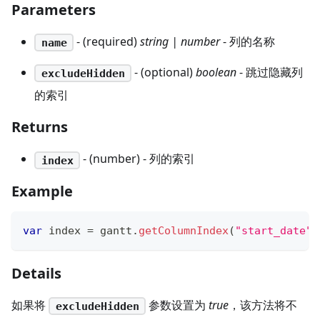
Parameters
- (required)
string | number
- 列的名称
name
- (optional)
boolean
- 跳过隐藏列
excludeHidden
的索引
Returns
- (number) - 列的索引
index
Example
var
 index 
=
 gantt
.
getColumnIndex
(
"start_date"
)
Details
如果将
参数设置为
true
，该方法将不
excludeHidden