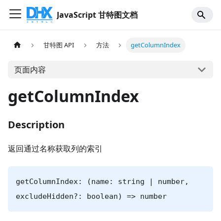
JavaScript 甘特图文档
甘特图 API
方法
getColumnIndex
页面内容
getColumnIndex
Description
返回通过名称获取列的索引
getColumnIndex: (name: string | number,
excludeHidden?: boolean) => number