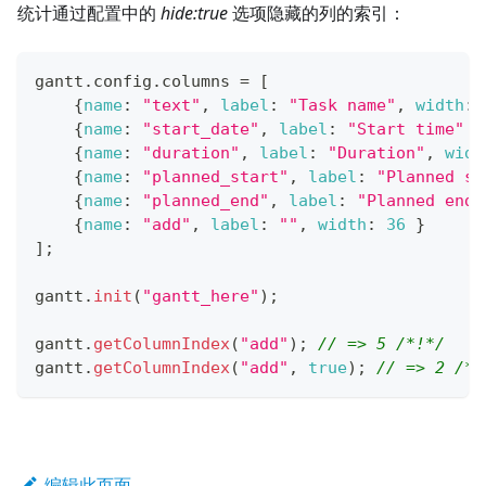
统计通过配置中的
hide
:true
选项隐藏的列的索引：
gantt
.
config
.
columns
=
[
{
name
:
"text"
,
label
:
"Task name"
,
width
:
{
name
:
"start_date"
,
label
:
"Start time"
}
{
name
:
"duration"
,
label
:
"Duration"
,
widt
{
name
:
"planned_start"
,
label
:
"Planned st
{
name
:
"planned_end"
,
label
:
"Planned end"
{
name
:
"add"
,
label
:
""
,
width
:
36
}
]
;
gantt
.
init
(
"gantt_here"
)
;
gantt
.
getColumnIndex
(
"add"
)
;
// => 5 /*!*/
gantt
.
getColumnIndex
(
"add"
,
true
)
;
// => 2 /*!
编辑此页面