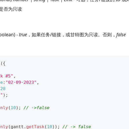
是否为只读
oolean) -
true
，如果任务/链接，或甘特图为只读。否则，
false
k
(
{
sk #5"
,
te
:
"02-09-2023"
,
:
28
2"
)
;
only
(
10
)
;
// ->false
only
(
gantt
.
getTask
(
10
)
)
;
// -> false