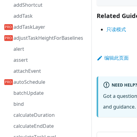
addShortcut
Related Guid
addTask
addTaskLayer
只读模式
adjustTaskHeightForBaselines
alert
编辑此页面
assert
attachEvent
autoSchedule
NEED HELP
batchUpdate
Got a questio
bind
and guidance. 
calculateDuration
calculateEndDate