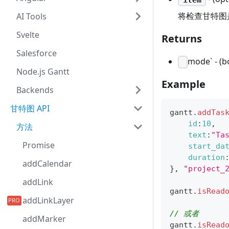
将检查甘特图
AI Tools
Svelte
Returns
Salesforce
mode` - (b
Node.js Gantt
Example
Backends
甘特图 API
gantt
.
addTas
id
:
10
,
方法
text
:
"Ta
Promise
start_da
duration
addCalendar
}
,
"project_
addLink
gantt
.
isRead
addLinkLayer
// 或者 
addMarker
gantt
.
isRead