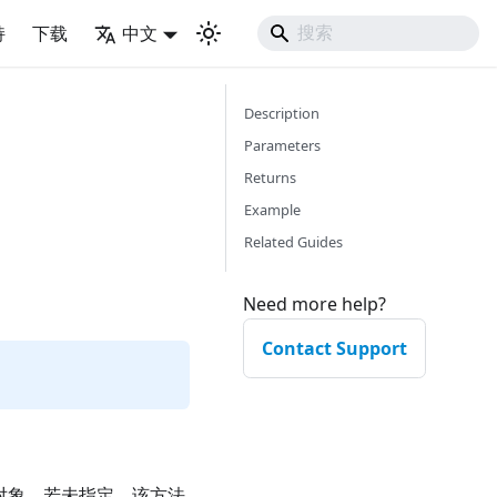
持
下载
中文
Description
Parameters
Returns
Example
Related Guides
Need more help?
Contact Support
 或对象。若未指定，该方法