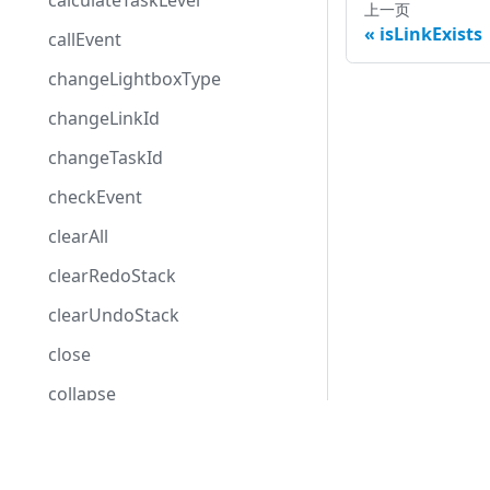
calculateTaskLevel
上一页
isLinkExists
callEvent
changeLightboxType
changeLinkId
changeTaskId
checkEvent
clearAll
clearRedoStack
clearUndoStack
close
collapse
columnIndexByDate
Development Center
confirm