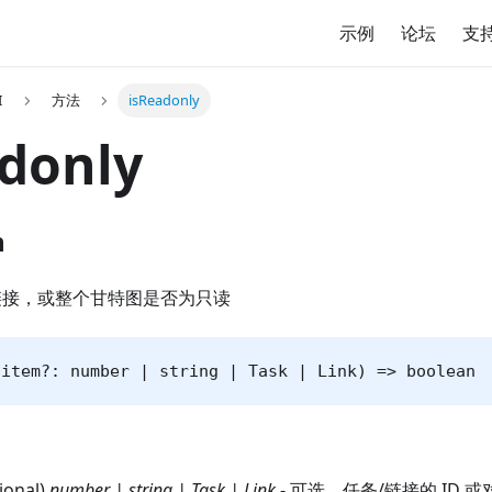
示例
论坛
支
I
方法
isReadonly
donly
n
链接，或整个甘特图是否为只读
(item?: number | string | Task | Link) => boolean
tional)
number | string | Task | Link
- 可选，任务/链接的 ID