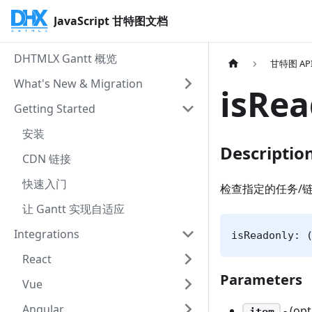
JavaScript 甘特图文档
DHTMLX Gantt 概览
甘特图 AP
What's New & Migration
isRea
Getting Started
安装
Descriptio
CDN 链接
快速入门
检查指定的任务/
让 Gantt 实现自适应
Integrations
isReadonly: 
React
Parameters
Vue
Angular
- (op
item