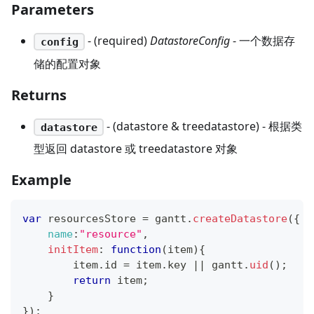
Parameters
- (required)
DatastoreConfig
- 一个数据存
config
储的配置对象
Returns
- (datastore & treedatastore) - 根据类
datastore
型返回 datastore 或 treedatastore 对象
Example
var
 resourcesStore 
=
 gantt
.
createDatastore
(
{
name
:
"resource"
,
initItem
:
function
(
item
)
{
        item
.
id
=
 item
.
key
||
 gantt
.
uid
(
)
;
return
 item
;
}
}
)
;