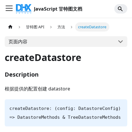
JavaScript 甘特图文档
甘特图 API
方法
createDatastore
页面内容
createDatastore
Description
根据提供的配置创建 datastore
createDatastore: (config: DatastoreConfig)
=> DatastoreMethods & TreeDatastoreMethods