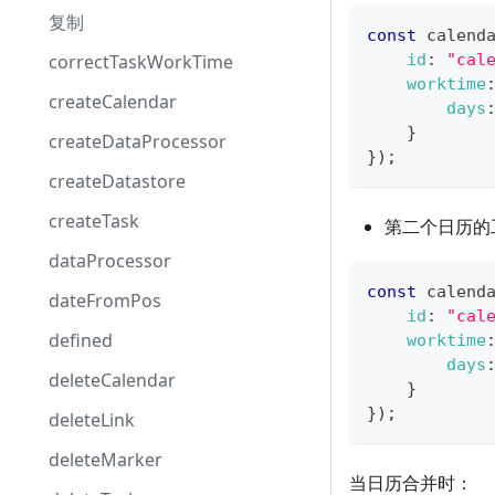
复制
const
 calend
correctTaskWorkTime
id
:
"cal
worktime
createCalendar
days
}
createDataProcessor
}
)
;
createDatastore
createTask
第二个日历的
dataProcessor
const
 calend
dateFromPos
id
:
"cal
defined
worktime
days
deleteCalendar
}
}
)
;
deleteLink
deleteMarker
当日历合并时：