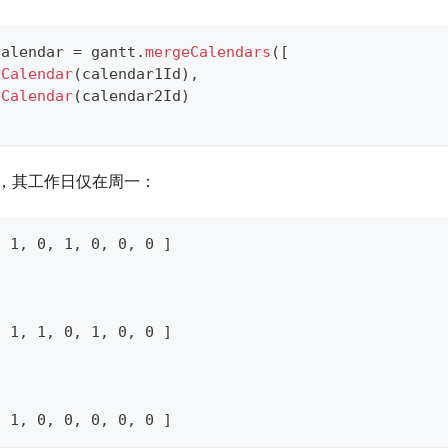
Calendar 
=
 gantt
.
mergeCalendars
(
[
tCalendar
(
calendar1Id
)
,
tCalendar
(
calendar2Id
)
，其工作日仅在周一：
, 1, 0, 1, 0, 0, 0 ]
, 1, 1, 0, 1, 0, 0 ]
, 1, 0, 0, 0, 0, 0 ]