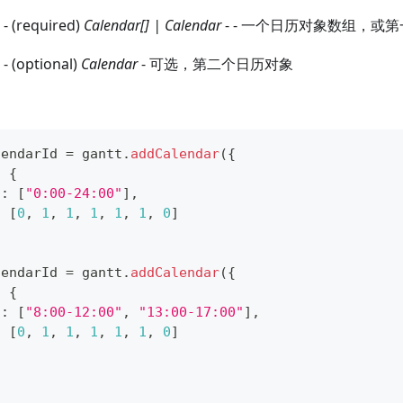
- (required)
Calendar[] | Calendar
- - 一个日历对象数组，或
- (optional)
Calendar
- 可选，第二个日历对象
lendarId 
=
 gantt
.
addCalendar
(
{
:
{
s
:
[
"0:00-24:00"
]
,
:
[
0
,
1
,
1
,
1
,
1
,
1
,
0
]
lendarId 
=
 gantt
.
addCalendar
(
{
:
{
s
:
[
"8:00-12:00"
,
"13:00-17:00"
]
,
:
[
0
,
1
,
1
,
1
,
1
,
1
,
0
]