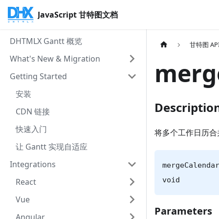
JavaScript 甘特图文档
DHTMLX Gantt 概览
甘特图 AP
What's New & Migration
merg
Getting Started
安装
Descriptio
CDN 链接
快速入门
将多个工作日历合
让 Gantt 实现自适应
Integrations
mergeCalenda
void
React
Vue
Parameters
Angular