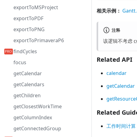
exportToMSProject
相关示例：
Gant
exportToPDF
exportToPNG
注释
exportToPrimaveraP6
该逻辑不考虑
c
findCycles
Related API
focus
calendar
getCalendar
getCalendars
getCalendar
getChildren
getResource
getClosestWorkTime
Related Guid
getColumnIndex
工作时间计算
getConnectedGroup