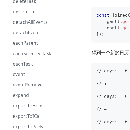
deleteTask
destructor
const
 joined
detachAllEvents
    gantt
.
ge
    gantt
.
ge
detachEvent
]
)
;
eachParent
得到一个新的日历
eachSelectedTask
eachTask
// days: [ 0
event
// +
eventRemove
expand
// days: [ 0
exportToExcel
// =
exportToICal
// days: [ 0
exportToJSON