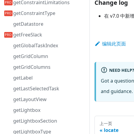
Change log
getConstraintLimitations
getConstraintType
在 v7.0 中新
getDatastore
getFreeSlack
编辑此页面
getGlobalTaskIndex
getGridColumn
getGridColumns
NEED HELP
getLabel
Got a questio
getLastSelectedTask
and guidance. 
getLayoutView
getLightbox
getLightboxSection
上一页
locate
getLightboxType