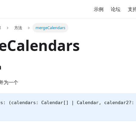
示例
论坛
支
I
方法
mergeCalendars
eCalendars
n
并为一个
rs: (calendars: Calendar[] | Calendar, calendar2?: