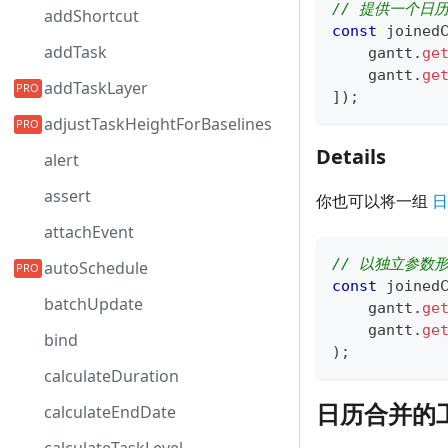
// 提供一个日
addShortcut
const
 joined
addTask
    gantt
.
ge
    gantt
.
ge
addTaskLayer
]
)
;
adjustTaskHeightForBaselines
Details
alert
assert
你也可以将一组
日
attachEvent
// 以独立参数
autoSchedule
const
 joined
batchUpdate
    gantt
.
ge
    gantt
.
ge
bind
)
;
calculateDuration
日历合并的
calculateEndDate