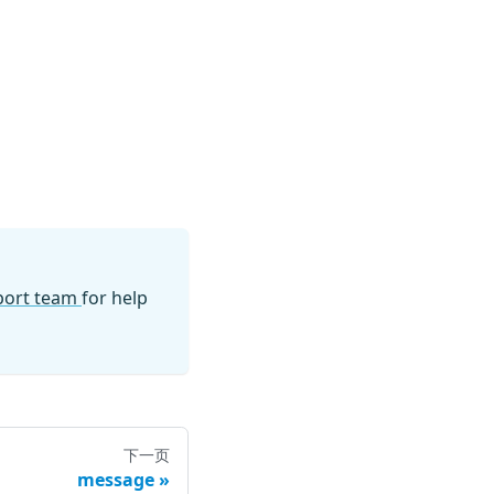
pport team
for help
下一页
message