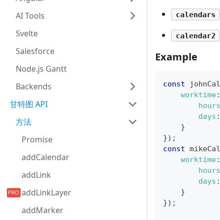
calendars
AI Tools
Svelte
calendar2
Salesforce
Example
Node.js Gantt
const
 johnCa
Backends
worktime
甘特图 API
hour
days
方法
}
}
)
;
Promise
const
 mikeCa
addCalendar
worktime
hour
addLink
days
addLinkLayer
}
}
)
;
addMarker