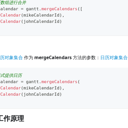
历数组进行合并
Calendar 
=
 gantt
.
mergeCalendars
(
[
tCalendar
(
mikeCalendarId
)
,
tCalendar
(
johnCalendarId
)
历对象集合
作为
mergeCalendars
方法的参数：
日历对象集合
形式提供日历
Calendar 
=
 gantt
.
mergeCalendars
(
tCalendar
(
mikeCalendarId
)
,
tCalendar
(
johnCalendarId
)
工作原理