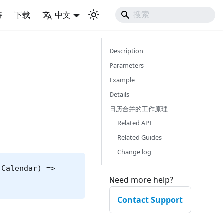
持
下载
中文
Description
Parameters
Example
Details
日历合并的工作原理
Related API
Related Guides
Change log
 Calendar) =>
Need more help?
Contact Support