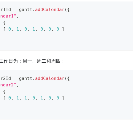
ar1Id 
=
 gantt
.
addCalendar
(
{
endar1"
,
:
{
:
[
0
,
1
,
0
,
1
,
0
,
0
,
0
]
工作日为：周一、周二和周四：
ar2Id 
=
 gantt
.
addCalendar
(
{
endar2"
,
:
{
:
[
0
,
1
,
1
,
0
,
1
,
0
,
0
]