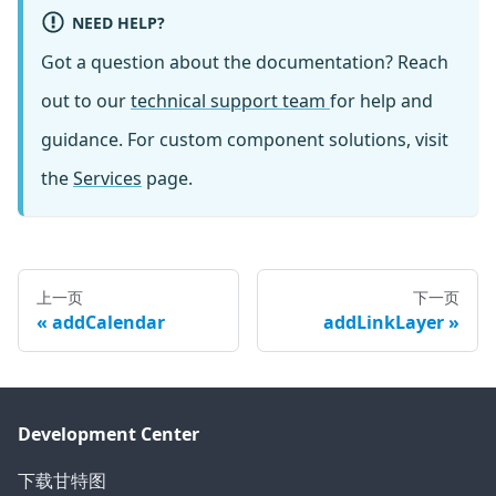
NEED HELP?
Got a question about the documentation? Reach
out to our
technical support team
for help and
guidance. For custom component solutions, visit
the
Services
page.
上一页
下一页
addCalendar
addLinkLayer
Development Center
下载甘特图