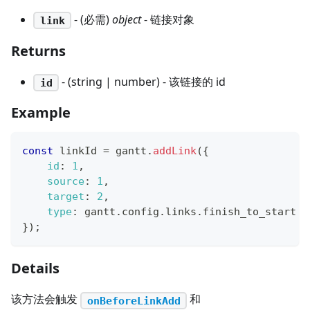
- (必需)
object
- 链接对象
link
Returns
- (string | number) - 该链接的 id
id
Example
const
 linkId 
=
 gantt
.
addLink
(
{
id
:
1
,
source
:
1
,
target
:
2
,
type
:
 gantt
.
config
.
links
.
finish_to_start
}
)
;
Details
该方法会触发
和
onBeforeLinkAdd