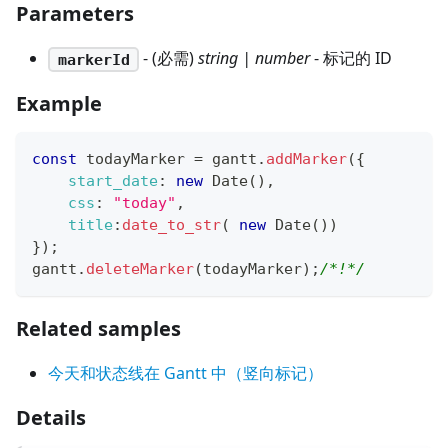
Parameters
- (必需)
string | number
- 标记的 ID
markerId
Example
const
 todayMarker 
=
 gantt
.
addMarker
(
{
start_date
:
new
Date
(
)
,
css
:
"today"
,
title
:
date_to_str
(
new
Date
(
)
)
}
)
;
gantt
.
deleteMarker
(
todayMarker
)
;
/*!*/
Related samples
今天和状态线在 Gantt 中（竖向标记）
Details