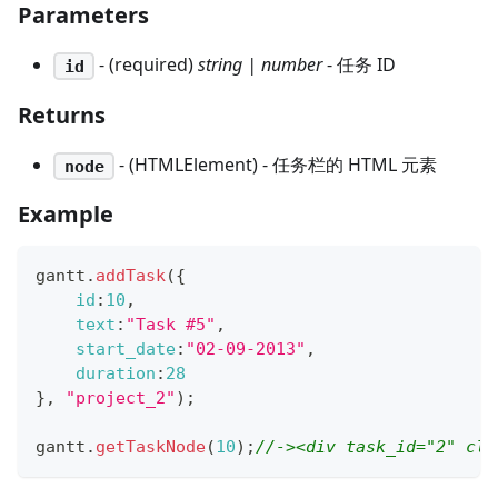
Parameters
- (required)
string | number
- 任务 ID
id
Returns
- (HTMLElement) - 任务栏的 HTML 元素
node
Example
gantt
.
addTask
(
{
id
:
10
,
text
:
"Task #5"
,
start_date
:
"02-09-2013"
,
duration
:
28
}
,
"project_2"
)
;
gantt
.
getTaskNode
(
10
)
;
//-><div task_id=​"2" class