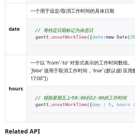
一个用于设定/取消工作时间的具体日期
date
// 将特定日期标记为休息日
gantt
.
unsetWorkTime
(
{
date
:
new
Date
(
2
一个以 'from'-'to' 对形式表示的工作时间数组。
'false'
值用于取消工作时间，
'true' (默认值)
应用默
17:00"]）
hours
// 移除星期五上午8:00到12:00的工作时间
gantt
.
unsetWorkTime
(
{
day
:
5
,
hours
Related API