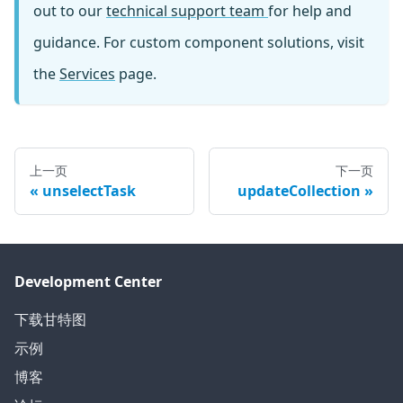
out to our
technical support team
for help and
guidance. For custom component solutions, visit
the
Services
page.
上一页
下一页
unselectTask
updateCollection
Development Center
下载甘特图
示例
博客