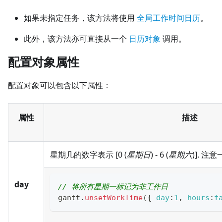
如果未指定任务，该方法将使用
全局工作时间日历
。
此外，该方法亦可直接从一个
日历对象
调用。
配置对象属性
配置对象可以包含以下属性：
属性
描述
星期几的数字表示 [0 (
星期日
) - 6 (
星期六
)]. 
day
// 将所有星期一标记为非工作日
gantt
.
unsetWorkTime
(
{
day
:
1
,
hours
:
f