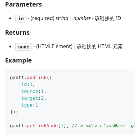
Parameters
- (required)
string | number
- 该链接的 ID
id
Returns
- (HTMLElement) - 该链接的 HTML 元素
node
Example
gantt
.
addLink
(
{
id
:
1
,
source
:
1
,
target
:
2
,
type
:
1
}
)
;
gantt
.
getLinkNode
(
1
)
;
//-> <div className=​"gant