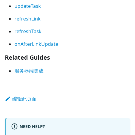
updateTask
refreshLink
refreshTask
onAfterLinkUpdate
Related Guides
服务器端集成
编辑此页面
NEED HELP?