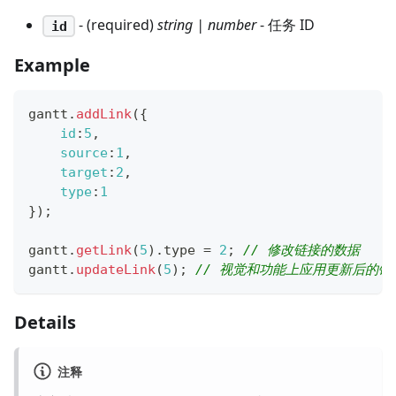
- (required)
string | number
- 任务 ID
id
Example
gantt
.
addLink
(
{
id
:
5
,
source
:
1
,
target
:
2
,
type
:
1
}
)
;
gantt
.
getLink
(
5
)
.
type
=
2
;
// 修改链接的数据
gantt
.
updateLink
(
5
)
;
// 视觉和功能上应用更新后的链
Details
注释