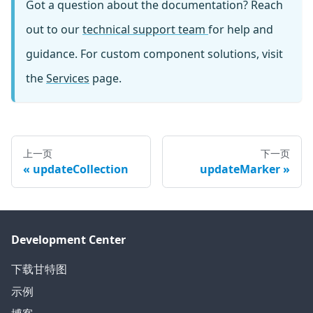
Got a question about the documentation? Reach
out to our
technical support team
for help and
guidance. For custom component solutions, visit
the
Services
page.
上一页
下一页
updateCollection
updateMarker
Development Center
下载甘特图
示例