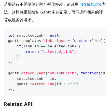
若要进行不需要保存的可视化修改，请改用
refreshLink
方
法。这样将重新绘制 Gantt 中的记录，而不进行额外的计
算或服务器请求。
let
 selectedLink 
=
null
;
gantt
.
templates
.
link_class
=
function
(
link
)
{
if
(
link
.
id
==
 selectedLink
)
{
return
"selected_link"
;
}
}
;
gantt
.
attachEvent
(
"onLinkClick"
,
function
(
id
,
e
    selectedLink 
=
 id
;
    gantt
.
refreshLink
(
id
)
;
/*!*/
}
)
;
Related API