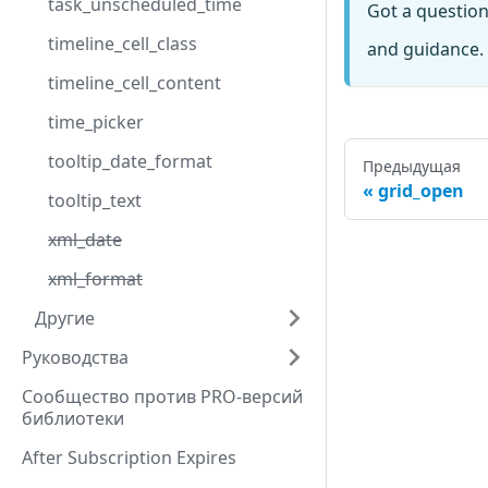
task_unscheduled_time
Got a questio
timeline_cell_class
and guidance. 
timeline_cell_content
time_picker
tooltip_date_format
Предыдущая
grid_open
tooltip_text
xml_date
xml_format
Другие
Руководства
Сообщество против PRO-версий
библиотеки
After Subscription Expires