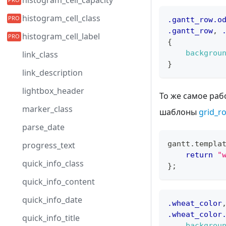
histogram_cell_capacity
histogram_cell_class
.gantt_row
.o
.gantt_row
,
histogram_cell_label
{
backgrou
link_class
}
link_description
lightbox_header
То же самое раб
marker_class
шаблоны
grid_r
parse_date
gantt
.
templa
progress_text
return
"
quick_info_class
}
;
quick_info_content
quick_info_date
.wheat_color
.wheat_color
quick_info_title
backgrou