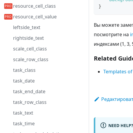
resource_cell_class
}
resource_cell_value
Вы можете замет
leftside_text
посмотрите на
i
rightside_text
индексами (1, 3, 5 
scale_cell_class
Related Guid
scale_row_class
task_class
Templates of
task_date
task_end_date
Редактироват
task_row_class
task_text
task_time
NEED HELP