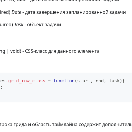
uired)
Date
- дата завершения запланированной задачи
quired)
Task
- объект задачи
ring | void) - CSS-класс для данного элемента
tes
.
grid_row_class
=
function
(
start
,
 end
,
 task
)
{
"
;
трока грида и область таймлайна содержит дополнитель