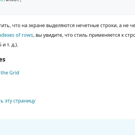
ить, что на экране выделяются нечетные строки, а не ч
ndexes of rows
, вы увидите, что стиль применяется к ст
и т. д.).
es
 the Grid
ь эту страницу
?