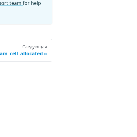
pport team
for help
Следующая
am_cell_allocated