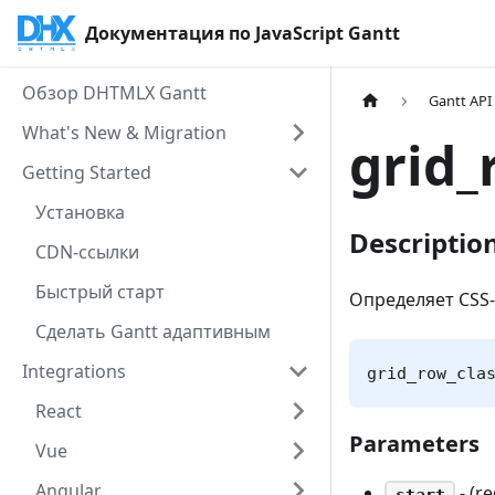
Документация по JavaScript Gantt
Обзор DHTMLX Gantt
Gantt API
What's New & Migration
grid_
Getting Started
Установка
Descriptio
CDN-ссылки
Быстрый старт
Определяет CSS-
Сделать Gantt адаптивным
Integrations
grid_row_cla
React
Parameters
Vue
Angular
- (r
start