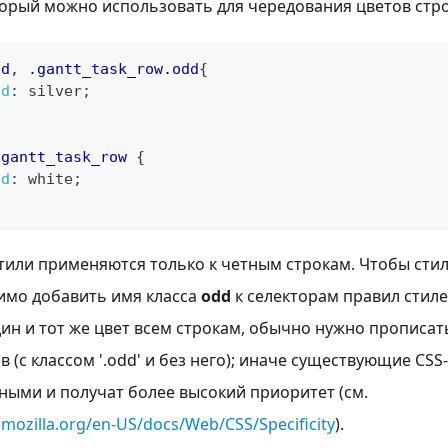
торый можно использовать для чередования цветов стро
dd
,
.gantt_task_row
.odd
{
nd
:
silver
;
.gantt_task_row
{
nd
:
white
;
тили применяются только к четным строкам. Чтобы сти
имо добавить имя класса
odd
к селекторам правил стиле
дин и тот же цвет всем строкам, обычно нужно прописат
 (с классом '.odd' и без него); иначе существующие CSS
ыми и получат более высокий приоритет (см.
r.mozilla.org/en-US/docs/Web/CSS/Specificity
).