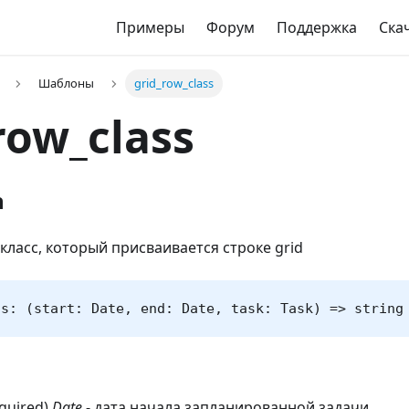
Примеры
Форум
Поддержка
Ска
Шаблоны
grid_row_class
row_class
n
класс, который присваивается строке grid
ss: (start: Date, end: Date, task: Task) => string
equired)
Date
- дата начала запланированной задачи