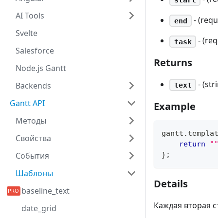
AI Tools
- (req
end
Svelte
- (re
task
Salesforce
Returns
Node.js Gantt
- (st
Backends
text
Gantt API
Example
Методы
gantt
.
templa
Свойства
return
"
}
;
События
Шаблоны
Details
baseline_text
Каждая вторая с
date_grid