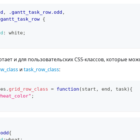
dd
,
.gantt_task_row
.odd
,
.gantt_task_row
{
nd
:
white
;
отает и для пользовательских CSS-классов, которые мо
ow_class
и
task_row_class
:
tes
.
grid_row_class
=
function
(
start
,
 end
,
 task
)
{
wheat_color"
;
,
.odd
{
nd
:
wheat
;