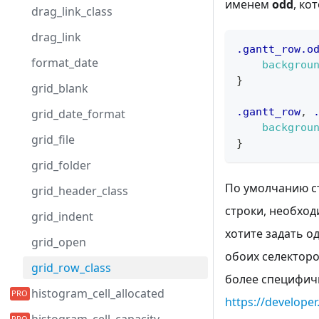
именем
odd
, ко
drag_link_class
drag_link
.gantt_row
.o
format_date
backgrou
}
grid_blank
.gantt_row
,
grid_date_format
backgrou
grid_file
}
grid_folder
По умолчанию с
grid_header_class
строки, необход
grid_indent
хотите задать о
grid_open
обоих селекторов
grid_row_class
более специфичн
histogram_cell_allocated
https://develope