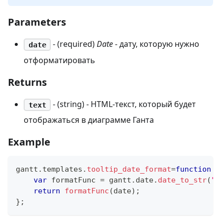
Parameters
- (required)
Date
- дату, которую нужно
date
отформатировать
Returns
- (string) - HTML-текст, который будет
text
отображаться в диаграмме Ганта
Example
gantt
.
templates
.
tooltip_date_format
=
function
(
var
 formatFunc 
=
 gantt
.
date
.
date_to_str
(
"%
return
formatFunc
(
date
)
;
}
;