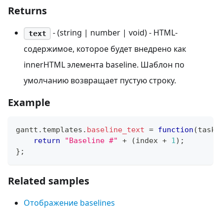
Returns
- (string | number | void) - HTML-
text
содержимое, которое будет внедрено как
innerHTML элемента baseline. Шаблон по
умолчанию возвращает пустую строку.
Example
gantt
.
templates
.
baseline_text
=
function
(
task
,
return
"Baseline #"
+
(
index 
+
1
)
;
}
;
Related samples
Отображение baselines