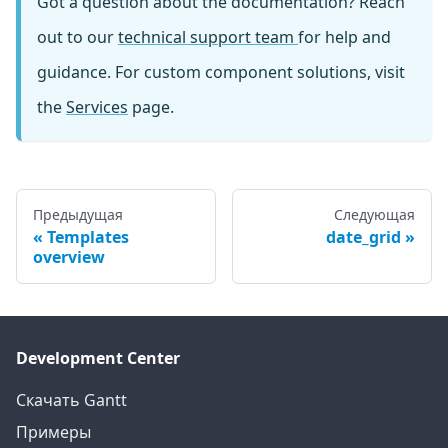
Got a question about the documentation? Reach
out to our
technical support team
for help and
guidance. For custom component solutions, visit
the
Services
page.
Предыдущая
Следующая
Templates
date_grid
overview
Development Center
Скачать Gantt
Примеры