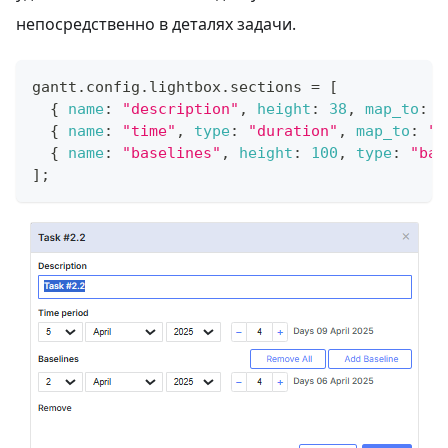
непосредственно в деталях задачи.
gantt
.
config
.
lightbox
.
sections
=
[
{
name
:
"description"
,
height
:
38
,
map_to
:
"
{
name
:
"time"
,
type
:
"duration"
,
map_to
:
"a
{
name
:
"baselines"
,
height
:
100
,
type
:
"bas
]
;