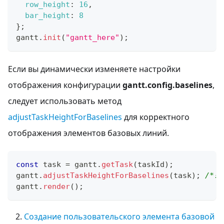
row_height
:
16
,
bar_height
:
8
}
;
gantt
.
init
(
"gantt_here"
)
;
Если вы динамически изменяете настройки
отображения конфигурации
gantt.config.baselines
,
следует использовать метод
adjustTaskHeightForBaselines
для корректного
отображения элементов базовых линий.
const
 task 
=
 gantt
.
getTask
(
taskId
)
;
gantt
.
adjustTaskHeightForBaselines
(
task
)
;
/*!*
gantt
.
render
(
)
;
Создание пользовательского элемента базовой