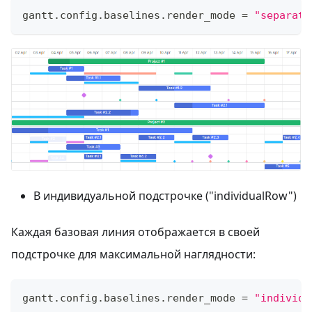
gantt
.
config
.
baselines
.
render_mode
=
"separate
В индивидуальной подстрочке ("individualRow")
Каждая базовая линия отображается в своей
подстрочке для максимальной наглядности:
gantt
.
config
.
baselines
.
render_mode
=
"individu