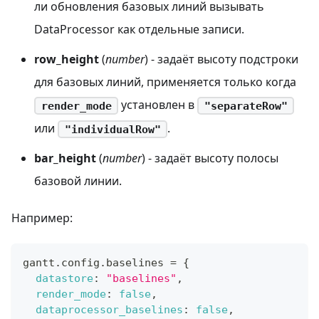
ли обновления базовых линий вызывать
DataProcessor как отдельные записи.
row_height
(
number
) - задаёт высоту подстроки
для базовых линий, применяется только когда
установлен в
render_mode
"separateRow"
или
.
"individualRow"
bar_height
(
number
) - задаёт высоту полосы
базовой линии.
Например:
gantt
.
config
.
baselines
=
{
datastore
:
"baselines"
,
render_mode
:
false
,
dataprocessor_baselines
:
false
,