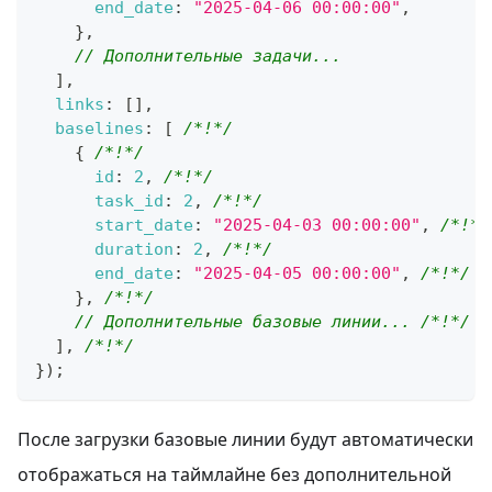
end_date
:
"2025-04-06 00:00:00"
,
}
,
// Дополнительные задачи...
]
,
links
:
[
]
,
baselines
:
[
/*!*/
{
/*!*/
id
:
2
,
/*!*/
task_id
:
2
,
/*!*/
start_date
:
"2025-04-03 00:00:00"
,
/*!*/
duration
:
2
,
/*!*/
end_date
:
"2025-04-05 00:00:00"
,
/*!*/
}
,
/*!*/
// Дополнительные базовые линии... /*!*/
]
,
/*!*/
}
)
;
После загрузки базовые линии будут автоматически
отображаться на таймлайне без дополнительной