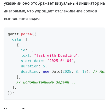
указании оно отображает визуальный индикатор на
диаграмме, что упрощает отслеживание сроков
выполнения задач.
gantt
.
parse
(
{
data
:
[
{
id
:
1
,
text
:
"Task with Deadline"
,
start_date
:
"2025-04-04"
,
duration
:
5
,
deadline
:
new
Date
(
2025
,
3
,
10
)
,
// Apri
}
,
// Дополнительные задачи...
]
,
}
)
;