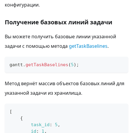
конфигурации.
Получение базовых линий задачи
Вы можете получить базовые линии указанной
задачи с помощью метода
getTaskBaselines
.
gantt
.
getTaskBaselines
(
5
)
;
Метод вернёт массив объектов базовых линий для
указанной задачи из хранилища.
[
{
task_id
:
5
,
id
:
1
,