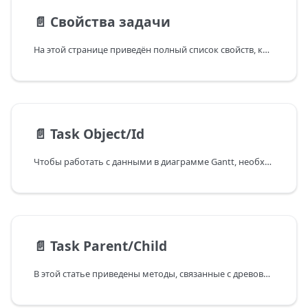
📄️
Свойства задачи
На этой странице приведён полный список свойств, которые может включать объект задачи.
📄️
Task Object/Id
Чтобы работать с данными в диаграмме Gantt, необходимо знать, как получить объект или id элемента данных. Во‑первых, большинство методов принимают объект данных/id в качестве параметра.
📄️
Task Parent/Child
В этой статье приведены методы, связанные с древовидной структурой задач на диаграмме Ганта.