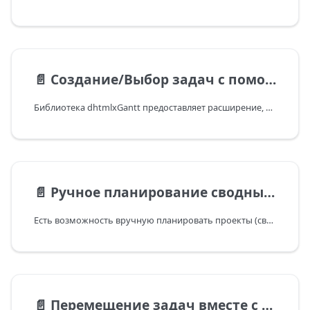
📄️
Создание/Выбор задач с помощью DnD
Библиотека dhtmlxGantt предоставляет расширение, которое включает расширенный функционал перетаскивания (drag-n-drop) при работе с задачами на временной шкале.
📄️
Ручное планирование сводных задач
Есть возможность вручную планировать проекты (сводные задачи).
📄️
Перемещение задач вместе с их зависимыми задачами