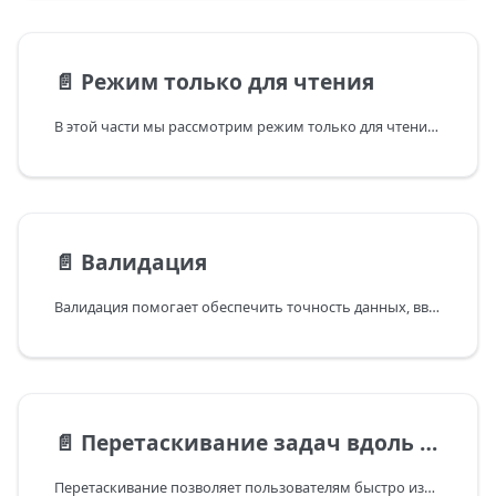
📄️
Режим только для чтения
В этой части мы рассмотрим режим только для чтения в контексте двух ситуаций:
📄️
Валидация
Валидация помогает обеспечить точность данных, вводимых пользователями, и предотвращает сохранение некорректных значений. Например, это может предотвратить назначение двух задач одному сотруднику в одно и то же время.
📄️
Перетаскивание задач вдоль временной шкалы
Перетаскивание позволяет пользователям быстро изменять даты начала (окончания) задач, а также их продолжительность.