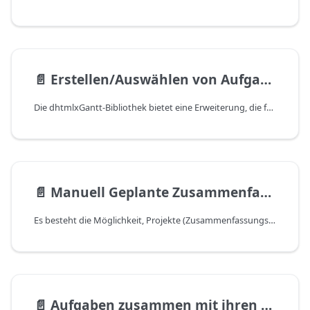
📄️
Erstellen/Auswählen von Aufgaben mit Drag-and-Drop
Die dhtmlxGantt-Bibliothek bietet eine Erweiterung, die fortschrittliche Drag-and-Drop-Funktionalität bei der Arbeit mit Aufgaben in der Timeline umfasst.
📄️
Manuell Geplante Zusammenfassungsaufgaben
Es besteht die Möglichkeit, Projekte (Zusammenfassungsaufgaben) manuell zu planen. Diese Funktion dient der Erhöhung der Flexibilität und Genauigkeit bei der Verwaltung von Projekten mit Gantt-Diagrammen.
📄️
Aufgaben zusammen mit ihren abhängigen Aufgaben verschieben