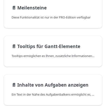
📄️
Meilensteine
Diese Funktionalität ist nur in der PRO-Edition verfügbar
📄️
Tooltips für Gantt-Elemente
Tooltips ermöglichen es Ihnen, zusätzliche Informationen für Benutzer bereitzustellen, ohne den Bildschirm mit Text zu überfluten. Standardmäßig werden Tooltips den Gantt-Aufgaben hinzugefügt.
📄️
Inhalte von Aufgaben anzeigen
Ein Text in der Nähe des Aufgabenbalkens ermöglicht es, zusätzliche Informationen zur Aufgabe anzuzeigen. In den meisten Fällen handelt es sich um eine zugewiesene Ressource – Personen, Materialien usw.