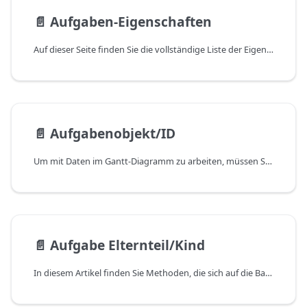
📄️
Aufgaben-Eigenschaften
Auf dieser Seite finden Sie die vollständige Liste der Eigenschaften, die das Aufgabenobjekt enthalten kann.
📄️
Aufgabenobjekt/ID
Um mit Daten im Gantt-Diagramm zu arbeiten, müssen Sie wissen, wie Sie das Objekt oder die ID eines Datenelements erhalten. Erstens nehmen die meisten Methoden das Datenobjekt/die ID als Parameter.
📄️
Aufgabe Elternteil/Kind
In diesem Artikel finden Sie Methoden, die sich auf die Baumstruktur der Gantt-Diagramm-Aufgaben beziehen.