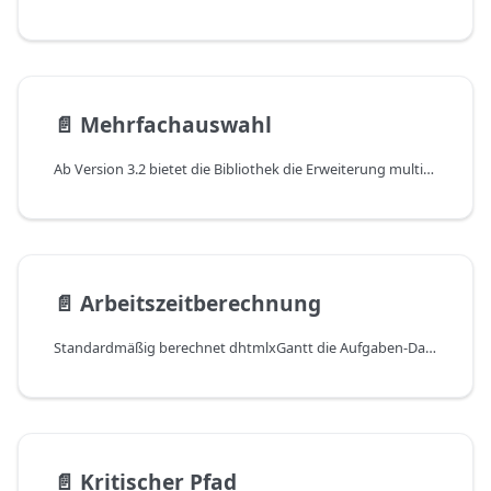
📄️
Mehrfachauswahl
Ab Version 3.2 bietet die Bibliothek die Erweiterung multiselect, die es Ihnen ermöglicht, mehrere Aufgaben gleichzeitig auszuwählen.
📄️
Arbeitszeitberechnung
Standardmäßig berechnet dhtmlxGantt die Aufgaben-Dauer in Kalenderzeit. Es wird angenommen, dass die endgültige Dauer der Aufgaben Wochenenden und Feiertage einschließen kann.
📄️
Kritischer Pfad