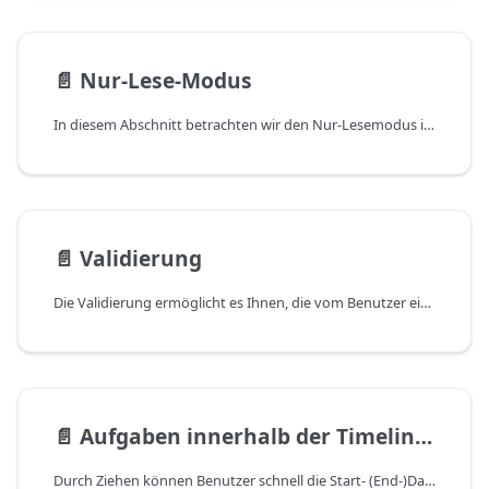
📄️
Nur-Lese-Modus
In diesem Abschnitt betrachten wir den Nur-Lesemodus im Kontext von zwei Situationen:
📄️
Validierung
Die Validierung ermöglicht es Ihnen, die vom Benutzer eingegebenen Daten zu kontrollieren, um die Möglichkeit zu vermeiden, falsche Werte zu speichern.
📄️
Aufgaben innerhalb der Timeline ziehen
Durch Ziehen können Benutzer schnell die Start- (End-)Daten der Aufgaben sowie deren Dauer ändern.