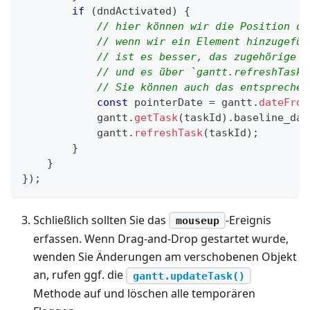
if
(
dndActivated
)
{
// hier können wir die Position de
// wenn wir ein Element hinzugefüg
// ist es besser, das zugehörige T
// und es über `gantt.refreshTask`
// Sie können auch das entsprechen
const
 pointerDate 
=
 gantt
.
dateFrom
            gantt
.
getTask
(
taskId
)
.
baseline_dat
            gantt
.
refreshTask
(
taskId
)
;
}
}
}
)
;
Schließlich sollten Sie das
-Ereignis
mouseup
erfassen. Wenn Drag-and-Drop gestartet wurde,
wenden Sie Änderungen am verschobenen Objekt
an, rufen ggf. die
gantt.updateTask()
Methode auf und löschen alle temporären