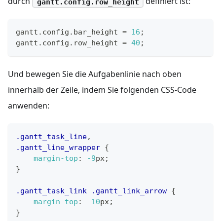
durch
definiert ist:
gantt.config.row_height
gantt
.
config
.
bar_height
=
16
;
gantt
.
config
.
row_height
=
40
;
Und bewegen Sie die Aufgabenlinie nach oben
innerhalb der Zeile, indem Sie folgenden CSS-Code
anwenden:
.gantt_task_line
,
.gantt_line_wrapper
{
margin-top
:
-9
px
;
}
.gantt_task_link
.gantt_link_arrow
{
margin-top
:
-10
px
;
}