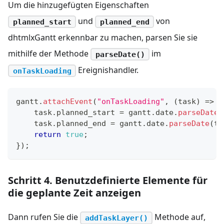
Um die hinzugefügten Eigenschaften
und
von
planned_start
planned_end
dhtmlxGantt erkennbar zu machen, parsen Sie sie
mithilfe der Methode
im
parseDate()
Ereignishandler.
onTaskLoading
gantt
.
attachEvent
(
"onTaskLoading"
,
(
task
)
=>
{
    task
.
planned_start
=
 gantt
.
date
.
parseDate
(
    task
.
planned_end
=
 gantt
.
date
.
parseDate
(
ta
return
true
;
}
)
;
Schritt 4. Benutzdefinierte Elemente für
die geplante Zeit anzeigen
Dann rufen Sie die
Methode auf,
addTaskLayer()