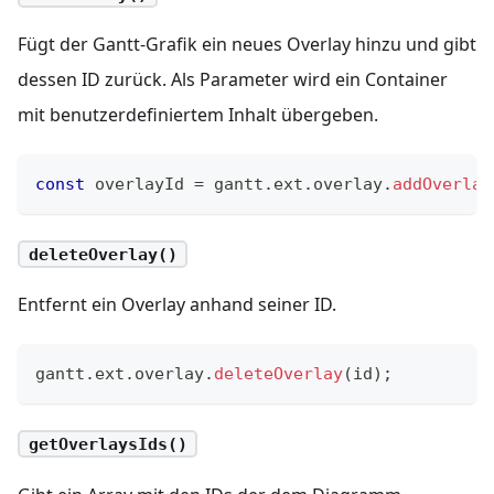
Fügt der Gantt-Grafik ein neues Overlay hinzu und gibt
dessen ID zurück. Als Parameter wird ein Container
mit benutzerdefiniertem Inhalt übergeben.
const
 overlayId 
=
 gantt
.
ext
.
overlay
.
addOverlay
deleteOverlay()
Entfernt ein Overlay anhand seiner ID.
gantt
.
ext
.
overlay
.
deleteOverlay
(
id
)
;
getOverlaysIds()