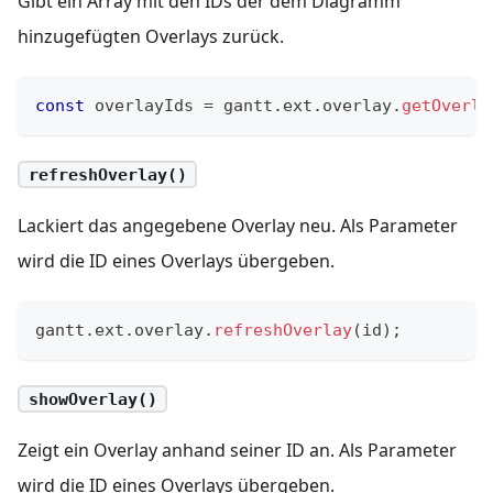
Gibt ein Array mit den IDs der dem Diagramm
hinzugefügten Overlays zurück.
const
 overlayIds 
=
 gantt
.
ext
.
overlay
.
getOverla
refreshOverlay()
Lackiert das angegebene Overlay neu. Als Parameter
wird die ID eines Overlays übergeben.
gantt
.
ext
.
overlay
.
refreshOverlay
(
id
)
;
showOverlay()
Zeigt ein Overlay anhand seiner ID an. Als Parameter
wird die ID eines Overlays übergeben.