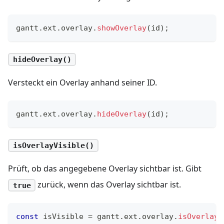
gantt
.
ext
.
overlay
.
showOverlay
(
id
)
;
hideOverlay()
Versteckt ein Overlay anhand seiner ID.
gantt
.
ext
.
overlay
.
hideOverlay
(
id
)
;
isOverlayVisible()
Prüft, ob das angegebene Overlay sichtbar ist. Gibt
zurück, wenn das Overlay sichtbar ist.
true
const
 isVisible 
=
 gantt
.
ext
.
overlay
.
isOverlayV