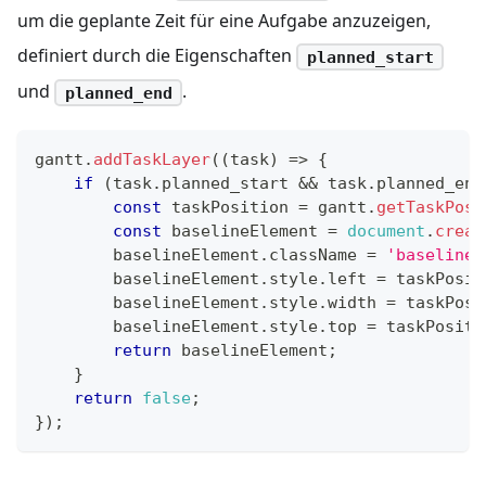
um die geplante Zeit für eine Aufgabe anzuzeigen,
definiert durch die Eigenschaften
planned_start
und
.
planned_end
gantt
.
addTaskLayer
(
(
task
)
=>
{
if
(
task
.
planned_start
&&
 task
.
planned_end
const
 taskPosition 
=
 gantt
.
getTaskPosi
const
 baselineElement 
=
document
.
creat
        baselineElement
.
className
=
'baseline'
        baselineElement
.
style
.
left
=
 taskPosit
        baselineElement
.
style
.
width
=
 taskPosi
        baselineElement
.
style
.
top
=
 taskPositi
return
 baselineElement
;
}
return
false
;
}
)
;