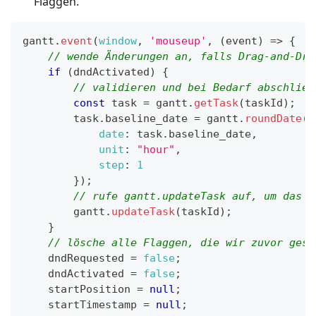
Flaggen.
gantt
.
event
(
window
,
'mouseup'
,
(
event
)
=>
{
// wende Änderungen an, falls Drag-and-Dro
if
(
dndActivated
)
{
// validieren und bei Bedarf abschließ
const
 task 
=
 gantt
.
getTask
(
taskId
)
;
        task
.
baseline_date
=
 gantt
.
roundDate
(
{
date
:
 task
.
baseline_date
,
unit
:
"hour"
,
step
:
1
}
)
;
// rufe gantt.updateTask auf, um das U
        gantt
.
updateTask
(
taskId
)
;
}
// lösche alle Flaggen, die wir zuvor gese
    dndRequested 
=
false
;
    dndActivated 
=
false
;
    startPosition 
=
null
;
    startTimestamp 
=
null
;