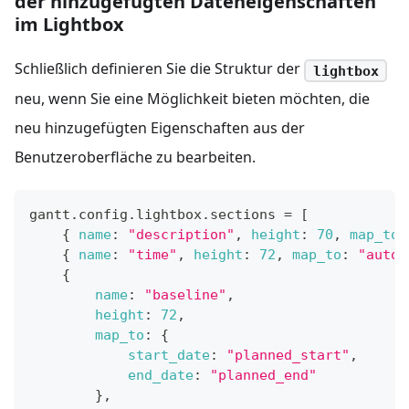
der hinzugefügten Dateneigenschaften
im Lightbox
Schließlich definieren Sie die Struktur der
lightbox
neu, wenn Sie eine Möglichkeit bieten möchten, die
neu hinzugefügten Eigenschaften aus der
Benutzeroberfläche zu bearbeiten.
gantt
.
config
.
lightbox
.
sections
=
[
{
name
:
"description"
,
height
:
70
,
map_to
:
{
name
:
"time"
,
height
:
72
,
map_to
:
"auto"
{
name
:
"baseline"
,
height
:
72
,
map_to
:
{
start_date
:
"planned_start"
,
end_date
:
"planned_end"
}
,