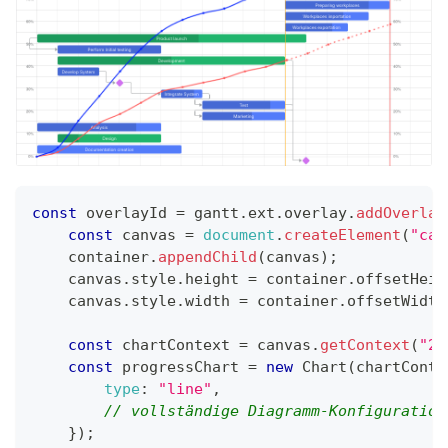
const
 overlayId 
=
 gantt
.
ext
.
overlay
.
addOverlay
const
 canvas 
=
document
.
createElement
(
"can
    container
.
appendChild
(
canvas
)
;
    canvas
.
style
.
height
=
 container
.
offsetHeig
    canvas
.
style
.
width
=
 container
.
offsetWidth
const
 chartContext 
=
 canvas
.
getContext
(
"2d
const
 progressChart 
=
new
Chart
(
chartConte
type
:
"line"
,
// vollständige Diagramm-Konfiguration
}
)
;