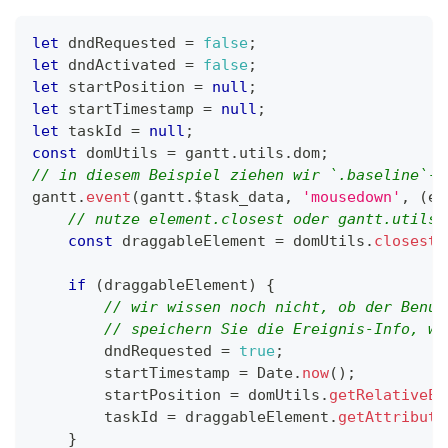
let
 dndRequested 
=
false
;
let
 dndActivated 
=
false
;
let
 startPosition 
=
null
;
let
 startTimestamp 
=
null
;
let
 taskId 
=
null
;
const
 domUtils 
=
 gantt
.
utils
.
dom
;
// in diesem Beispiel ziehen wir `.baseline`-E
gantt
.
event
(
gantt
.
$task_data
,
'mousedown'
,
(
ev
// nutze element.closest oder gantt.utils.
const
 draggableElement 
=
 domUtils
.
closest
(
if
(
draggableElement
)
{
// wir wissen noch nicht, ob der Benut
// speichern Sie die Ereignis-Info, wi
        dndRequested 
=
true
;
        startTimestamp 
=
Date
.
now
(
)
;
        startPosition 
=
 domUtils
.
getRelativeEv
        taskId 
=
 draggableElement
.
getAttribute
}