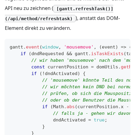
API neu zu zeichnen (
[gantt.refreshTask()]
), anstatt das DOM-
(/api/method/refreshtask)
Element direkt zu verändern.
gantt
.
event
(
window
,
'mousemove'
,
(
event
)
=>
{
if
(
dndRequested 
&&
 gantt
.
isTaskExists
(
tas
// wir haben 'mousemove' nach dem 'mou
const
 currentPosition 
=
 domUtils
.
getRe
if
(
!
dndActivated
)
{
// 'mousemove' könnte Teil des nor
// wir möchten kein DND bei normal
// prüfen, ob sich die Mauspositio
// oder ob der Benutzer die Mausta
if
(
Math
.
abs
(
currentPosition
.
x
-
 s
// falls ja - gehen wir davon 
                dndActivated 
=
true
;
}
}