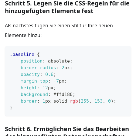
Schritt 5. Legen Sie die CSS-Regeln für die
hinzugefügten Elemente fest
Als nächstes fügen Sie einen Stil für Ihre neuen
Elemente hinzu:
.baseline
{
position
:
 absolute
;
border-radius
:
2
px
;
opacity
:
0.6
;
margin-top
:
-7
px
;
height
:
12
px
;
background
:
#ffd180
;
border
:
1
px
 solid 
rgb
(
255
,
153
,
0
)
;
}
Schritt 6. Ermöglichen Sie das Bearbeiten