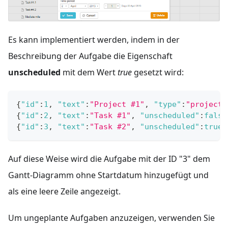
Es kann implementiert werden, indem in der
Beschreibung der Aufgabe die Eigenschaft
unscheduled
mit dem Wert
true
gesetzt wird:
{
"id"
:
1
,
"text"
:
"Project #1"
,
"type"
:
"project"
{
"id"
:
2
,
"text"
:
"Task #1"
,
"unscheduled"
:
false
{
"id"
:
3
,
"text"
:
"Task #2"
,
"unscheduled"
:
true
,
Auf diese Weise wird die Aufgabe mit der ID "3" dem
Gantt-Diagramm ohne Startdatum hinzugefügt und
als eine leere Zeile angezeigt.
Um ungeplante Aufgaben anzuzeigen, verwenden Sie