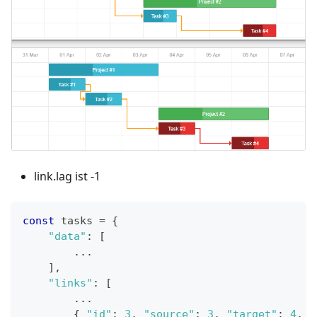
link.lag ist -1
const
 tasks 
=
{
"data"
:
[
...
]
,
"links"
:
[
...
{
"id"
:
3
,
"source"
:
3
,
"target"
:
4
,
"