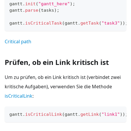
gantt
.
init
(
"gantt_here"
)
;
gantt
.
parse
(
tasks
)
;
gantt
.
isCriticalTask
(
gantt
.
getTask
(
"task3"
)
)
;
/
Critical path
Prüfen, ob ein Link kritisch ist
Um zu prüfen, ob ein Link kritisch ist (verbindet zwei
kritische Aufgaben), verwenden Sie die Methode
isCriticalLink
:
gantt
.
isCriticalLink
(
gantt
.
getLink
(
"link1"
)
)
;