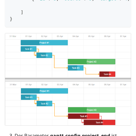
]
}
Der Parameter
gantt.config.project_end
ist