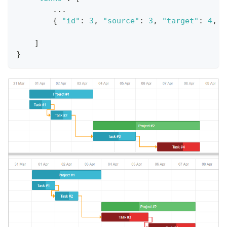
...
{
"id"
:
3
,
"source"
:
3
,
"target"
:
4
,
"
]
}