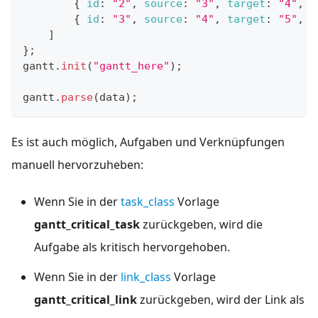
{
id
:
"2"
,
source
:
"3"
,
target
:
"4"
,
t
{
id
:
"3"
,
source
:
"4"
,
target
:
"5"
,
t
]
}
;
gantt
.
init
(
"gantt_here"
)
;
gantt
.
parse
(
data
)
;
Es ist auch möglich, Aufgaben und Verknüpfungen
manuell hervorzuheben:
Wenn Sie in der
task_class
Vorlage
gantt_critical_task
zurückgeben, wird die
Aufgabe als kritisch hervorgehoben.
Wenn Sie in der
link_class
Vorlage
gantt_critical_link
zurückgeben, wird der Link als