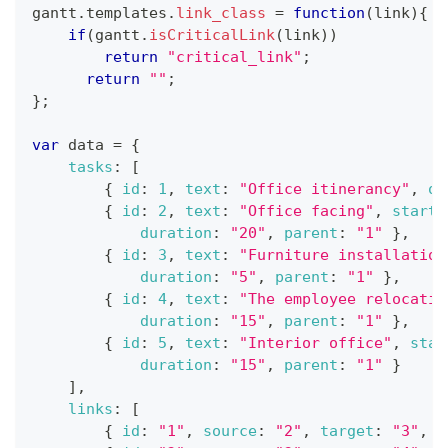
gantt
.
templates
.
link_class
=
function
(
link
)
{
if
(
gantt
.
isCriticalLink
(
link
)
)
return
"critical_link"
;
return
""
;
}
;
var
 data 
=
{
tasks
:
[
{
id
:
1
,
text
:
"Office itinerancy"
,
op
{
id
:
2
,
text
:
"Office facing"
,
start_
duration
:
"20"
,
parent
:
"1"
}
,
{
id
:
3
,
text
:
"Furniture installation
duration
:
"5"
,
parent
:
"1"
}
,
{
id
:
4
,
text
:
"The employee relocatio
duration
:
"15"
,
parent
:
"1"
}
,
{
id
:
5
,
text
:
"Interior office"
,
star
duration
:
"15"
,
parent
:
"1"
}
]
,
links
:
[
{
id
:
"1"
,
source
:
"2"
,
target
:
"3"
,
t