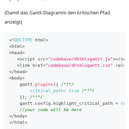
(Damit das Gantt-Diagramm den kritischen Pfad
anzeigt)
<
!
DOCTYPE
 html
>
<
html
>
<
head
>
<
script src
=
"codebase/dhtmlxgantt.js"
>
<
/
scr
<
link href
=
"codebase/dhtmlxgantt.css"
 rel
=
"
<
/
head
>
<
body
>
    gantt
.
plugins
(
{
/*!*/
critical_path
:
true
/*!*/
}
)
;
/*!*/
    gantt
.
config
.
highlight_critical_path
=
tru
//your code will be here
<
/
body
>
<
/
html
>