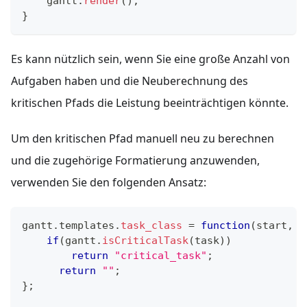
    gantt
.
render
(
)
;
}
Es kann nützlich sein, wenn Sie eine große Anzahl von
Aufgaben haben und die Neuberechnung des
kritischen Pfads die Leistung beeinträchtigen könnte.
Um den kritischen Pfad manuell neu zu berechnen
und die zugehörige Formatierung anzuwenden,
verwenden Sie den folgenden Ansatz:
gantt
.
templates
.
task_class
=
function
(
start
,
 e
if
(
gantt
.
isCriticalTask
(
task
)
)
return
"critical_task"
;
return
""
;
}
;