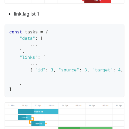
link.lag ist 1
const
 tasks 
=
{
"data"
:
[
...
]
,
"links"
:
[
...
{
"id"
:
3
,
"source"
:
3
,
"target"
:
4
,
"
]
}