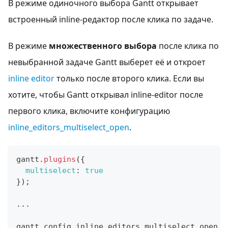
В режиме одиночного выбора Gantt открывает
встроенный inline-редактор после клика по задаче.
В режиме
множественного выбора
после клика по
невыбранной задаче Gantt выберет её и откроет
inline editor
только после второго клика. Если вы
хотите, чтобы Gantt открывал inline-editor после
первого клика, включите конфигурацию
inline_editors_multiselect_open
.
gantt
.
plugins
(
{
multiselect
:
true
}
)
;
...
gantt
.
config
.
inline_editors_multiselect_open
=