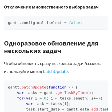
Отключение множественного выбора задач
gantt
.
config
.
multiselect
=
false
;
Одноразовое обновление для
нескольких задач
Чтобы обновлять сразу несколько задач/ссылок,
используйте метод
batchUpdate
:
gantt
.
batchUpdate
(
function
(
)
{
var
 tasks 
=
 gantt
.
getTaskByTime
(
)
;
for
(
var
 i 
=
0
;
 i 
<
 tasks
.
length
;
 i
++
)
{
var
 task 
=
 tasks
[
i
]
;
        task
.
start_date
=
 gantt
.
date
.
add
(
task
.