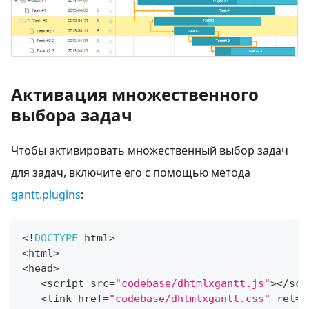
Активация множественного
выбора задач
Чтобы активировать множественный выбор задач
для задач, включите его с помощью метода
gantt.plugins
:
<
!
DOCTYPE
 html
>
<
html
>
<
head
>
<
script src
=
"codebase/dhtmlxgantt.js"
>
<
/
scr
<
link href
=
"codebase/dhtmlxgantt.css"
 rel
=
"