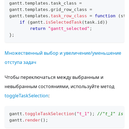
gantt
.
templates
.
task_class
=
gantt
.
templates
.
grid_row_class
=
gantt
.
templates
.
task_row_class
=
function
(
sta
if
(
gantt
.
isSelectedTask
(
task
.
id
)
)
return
"gantt_selected"
;
}
;
Множественный выбор и увеличение/уменьшение
отступа задач
Чтобы переключаться между выбранным и
невыбранным состояниями, используйте метод
toggleTaskSelection
:
gantt
.
toggleTaskSelection
(
"t_1"
)
;
//"t_1" is t
gantt
.
render
(
)
;