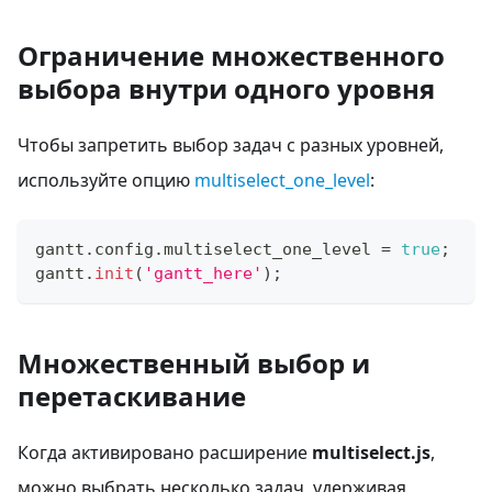
Ограничение множественного
выбора внутри одного уровня
Чтобы запретить выбор задач с разных уровней,
используйте опцию
multiselect_one_level
:
gantt
.
config
.
multiselect_one_level
=
true
;
gantt
.
init
(
'gantt_here'
)
;
Множественный выбор и
перетаскивание
Когда активировано расширение
multiselect.js
,
можно выбрать несколько задач, удерживая