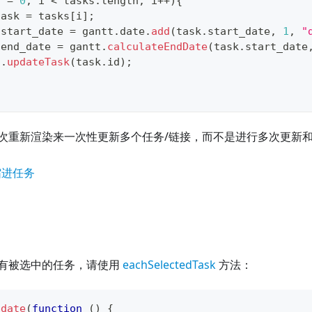
i 
=
0
;
 i 
<
 tasks
.
length
;
 i
++
)
{
task 
=
 tasks
[
i
]
;
.
start_date
=
 gantt
.
date
.
add
(
task
.
start_date
,
1
,
"
.
end_date
=
 gantt
.
calculateEndDate
(
task
.
start_date
t
.
updateTask
(
task
.
id
)
;
次重新渲染来一次性更新多个任务/链接，而不是进行多次更新
缩进任务
有被选中的任务，请使用
eachSelectedTask
方法：
pdate
(
function
(
)
{