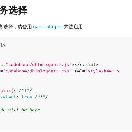
务选择
务选择，请使用
gantt.plugins
方法启用：
ml
>
rc
=
"codebase/dhtmlxgantt.js"
>
<
/
script
>
f
=
"codebase/dhtmlxgantt.css"
 rel
=
"stylesheet"
>
ugins
(
{
/*!*/
iselect
:
true
/*!*/
/
ode will be here