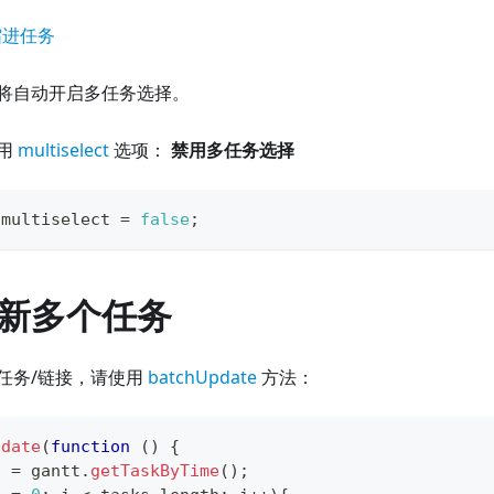
缩进任务
将自动开启多任务选择。
用
multiselect
选项：
禁用多任务选择
.
multiselect
=
false
;
新多个任务
任务/链接，请使用
batchUpdate
方法：
pdate
(
function
(
)
{
s 
=
 gantt
.
getTaskByTime
(
)
;