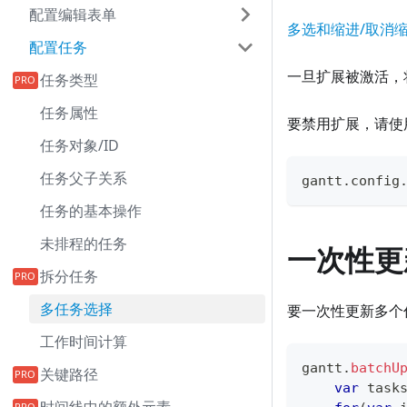
配置编辑表单
多选和缩进/取消
配置任务
一旦扩展被激活，
任务类型
任务属性
要禁用扩展，请使
任务对象/ID
任务父子关系
gantt
.
config
任务的基本操作
未排程的任务
一次性更
拆分任务
多任务选择
要一次性更新多个
工作时间计算
gantt
.
batchU
关键路径
var
 task