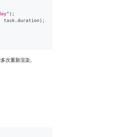
day"
)
;
,
 task
.
duration
)
;
和多次重新渲染。