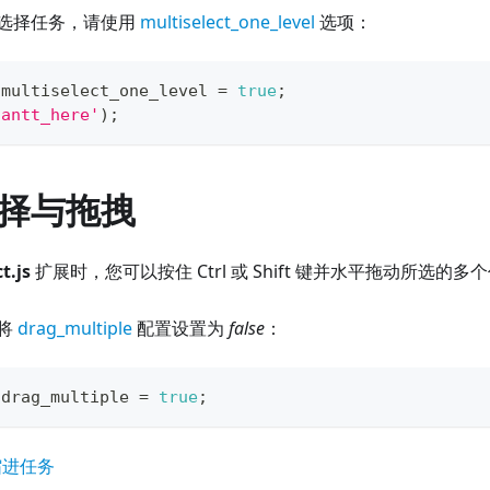
选择任务，请使用
multiselect_one_level
选项：
.
multiselect_one_level
=
true
;
gantt_here'
)
;
择与拖拽
t.js
扩展时，您可以按住 Ctrl 或 Shift 键并水平拖动所选的
将
drag_multiple
配置设置为
false
：
.
drag_multiple
=
true
;
缩进任务