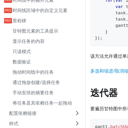
时间线中的额外元素
for
(
var
 
var
 
时间线区域中的自定义元素
        task
        task
里程碑
        gant
甘特图元素的工具提示
}
}
)
;
显示任务的内容
只读模式
该方法允许通过单
数据验证
多选和缩进/取消
拖动时间线中的任务
通过拖放创建/选择任务
迭代器
手动安排的摘要任务
将任务及其依赖任务一起拖动
要遍历甘特图中所
配置依赖链接
样式
gantt
.
batchU