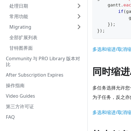
    gantt
.
ea
处理日期
if
(
g
常用功能
            
}
)
;
Migrating
}
)
;
全部扩展列表
甘特图界面
多选和缩进/取消
Community 与 PRO Library 版本对
比
同时缩进
After Subscription Expires
操作指南
多任务选择允许您
Video Guides
为子任务，反之亦
第三方许可证
多选和缩进/取消
FAQ