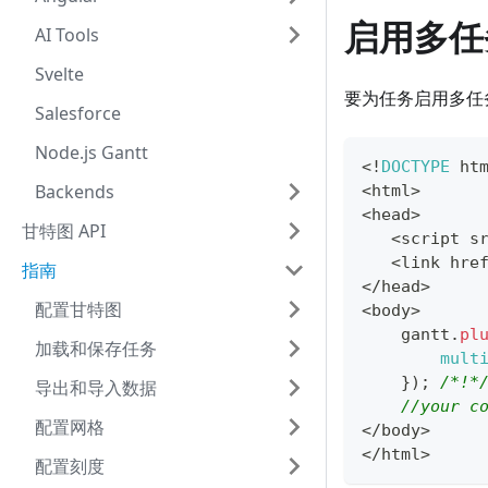
启用多任
AI Tools
Svelte
要为任务启用多任
Salesforce
Node.js Gantt
<
!
DOCTYPE
 ht
Backends
<
html
>
<
head
>
甘特图 API
<
script s
<
link hre
指南
<
/
head
>
配置甘特图
<
body
>
    gantt
.
pl
加载和保存任务
mult
}
)
;
/*!*
导出和导入数据
//your c
配置网格
<
/
body
>
<
/
html
>
配置刻度