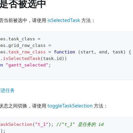
是否被选中
否当前被选中，请使用
isSelectedTask
方法：
tes
.
task_class
=
tes
.
grid_row_class
=
tes
.
task_row_class
=
function
(
start
,
 end
,
 task
)
{
t
.
isSelectedTask
(
task
.
id
)
)
rn
"gantt_selected"
;
缩进任务
状态之间切换，请使用
toggleTaskSelection
方法：
TaskSelection
(
"t_1"
)
;
//"t_1" 是任务的 id
(
)
;