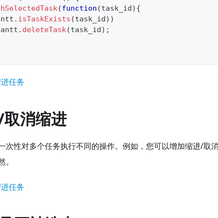
chSelectedTask
(
function
(
task_id
)
{
antt
.
isTaskExists
(
task_id
)
)
gantt
.
deleteTask
(
task_id
)
;
缩进任务
/取消缩进
一次性对多个任务执行不同的操作。例如，您可以增加缩进/取
然。
缩进任务