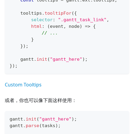
const
 tooltips 
=
 gantt
.
ext
.
tooltips
;
    tooltips
.
tooltipFor
(
{
selector
:
".gantt_task_link"
,
html
:
(
event
,
 node
)
=>
{
// ...
}
}
)
;
    gantt
.
init
(
"gantt_here"
)
;
}
)
;
Custom Tooltips
或者，你也可以像下面这样使用：
gantt
.
init
(
"gantt_here"
)
;
gantt
.
parse
(
tasks
)
;