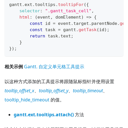
gantt
.
ext
.
tooltips
.
tooltipFor
(
{
selector
:
".gantt_task_cell"
,
html
:
(
event
,
 domElement
)
=>
{
const
 id 
=
 event
.
target
.
parentNode
.
get
const
 task 
=
 gantt
.
getTask
(
id
)
;
return
 task
.
text
;
}
}
)
;
相关示例
Gantt. 自定义单元格工具提示
以这种方式添加的工具提示将跟随鼠标指针并使用设置
tooltip_offset_x
、
tooltip_offset_y
、
tooltip_timeout
、
tooltip_hide_timeout
的值。
gantt.ext.tooltips.attach()
方法