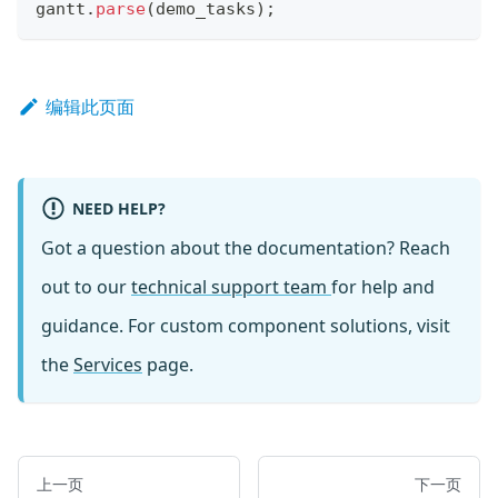
gantt
.
parse
(
demo_tasks
)
;
编辑此页面
NEED HELP?
Got a question about the documentation? Reach
out to our
technical support team
for help and
guidance. For custom component solutions, visit
the
Services
page.
上一页
下一页