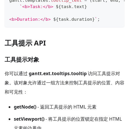
gantt
.
templates
.
tooltip_text
=
(
start
,
 end
,
 ta
`
<b>Task:</b> 
${
task
.
text
}
<b>Duration:</b> 
${
task
.
duration
}
`
;
工具提示 API
工具提示对象
你可以通过
gantt.ext.tooltips.tooltip
访问工具提示对
象。该对象允许通过一组方法来控制工具提示的位置、内容
和可见性：
getNode()
- 返回工具提示的 HTML 元素
setViewport()
- 将工具提示的位置锁定在指定 HTML
元素的边界内