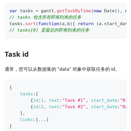
var
 tasks 
=
 gantt
.
getTaskByTime
(
new
Date
(
)
,
ne
// tasks 包含所有即将到来的任务
tasks
.
sort
(
function
(
a
,
b
)
{
return
(
a
.
start_date
// tasks[0] 是最近的即将到来的任务
Task id
通常，您可以从数据集的 "data" 对象中获取任务的 id。
{
tasks
:
[
{
id
:
1
,
text
:
"Task #1"
,
start_date
:
"01-
{
id
:
2
,
text
:
"Task #2"
,
start_date
:
"02-
]
,
links
:
[
...
]
}