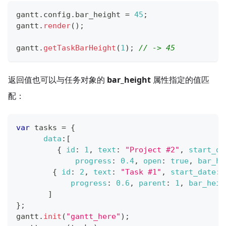
gantt
.
config
.
bar_height
=
45
;
gantt
.
render
(
)
;
gantt
.
getTaskBarHeight
(
1
)
;
// -> 45
返回值也可以与任务对象的
bar_height
属性指定的值匹
配：
var
 tasks 
=
{
data
:
[
{
id
:
1
,
text
:
"Project #2"
,
start_da
progress
:
0.4
,
open
:
true
,
bar_he
{
id
:
2
,
text
:
"Task #1"
,
start_date
:
progress
:
0.6
,
parent
:
1
,
bar_heig
]
}
;
gantt
.
init
(
"gantt_here"
)
;