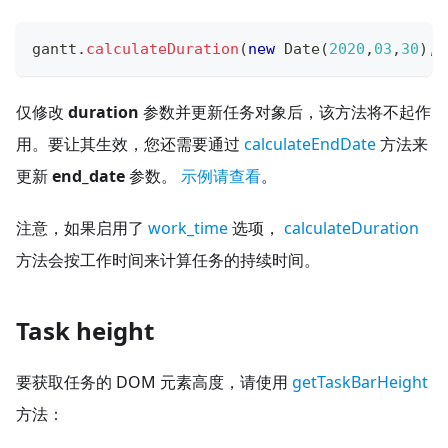
gantt
.
calculateDuration
(
new
Date
(
2020
,
03
,
30
)
,
n
仅修改
duration
参数并更新任务对象后，该方法将不起作
用。要让其生效，您还需要通过
calculateEndDate
方法来
更新
end_date
参数。
示例请查看
。
注意，如果启用了
work_time
选项，
calculateDuration
方法会按工作时间来计算任务的持续时间。
Task height
要获取任务的 DOM 元素高度，请使用
getTaskBarHeight
方法：