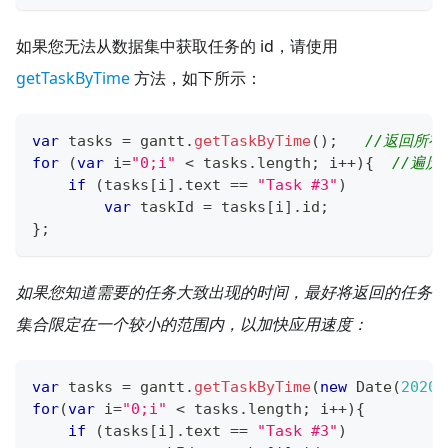
如果您无法从数据集中获取任务的 id，请使用
getTaskByTime
方法，如下所示：
var
 tasks 
=
 gantt
.
getTaskByTime
(
)
;
//返回所有
for
(
var
 i
=
"0;i"
<
 tasks
.
length
;
 i
++
)
{
//遍
if
(
tasks
[
i
]
.
text
==
"Task #3"
)
var
 taskId 
=
 tasks
[
i
]
.
id
;
}
;
如果您知道需要的任务大致出现的时间，最好将返回的任务
集合限定在一个较小的范围内，以加快应用速度：
var
 tasks 
=
 gantt
.
getTaskByTime
(
new
Date
(
2020
,
for
(
var
 i
=
"0;i"
<
 tasks
.
length
;
 i
++
)
{
if
(
tasks
[
i
]
.
text
==
"Task #3"
)