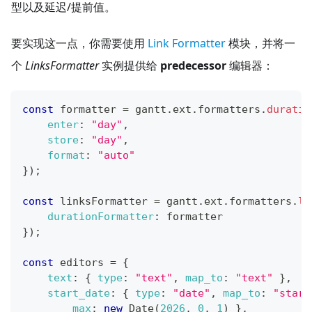
型以及延迟/提前值。
要实现这一点，你需要使用
Link Formatter
模块，并将一
个
LinksFormatter
实例提供给
predecessor
编辑器：
const
 formatter 
=
 gantt
.
ext
.
formatters
.
duratio
enter
:
"day"
,
store
:
"day"
,
format
:
"auto"
}
)
;
const
 linksFormatter 
=
 gantt
.
ext
.
formatters
.
li
durationFormatter
:
 formatter
}
)
;
const
 editors 
=
{
text
:
{
type
:
"text"
,
map_to
:
"text"
}
,
start_date
:
{
type
:
"date"
,
map_to
:
"start
max
:
new
Date
(
2026
,
0
,
1
)
}
,