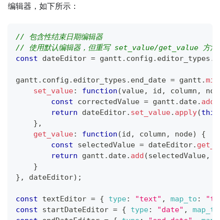
编辑器，如下所示：
// 包含性结束日期编辑器
// 使用默认编辑器，但重写 set_value/get_value 方法
const
 dateEditor 
=
 gantt
.
config
.
editor_types
.
d
gantt
.
config
.
editor_types
.
end_date
=
 gantt
.
mix
set_value
:
function
(
value
,
 id
,
 column
,
 nod
const
 correctedValue 
=
 gantt
.
date
.
add
(
return
 dateEditor
.
set_value
.
apply
(
this
}
,
get_value
:
function
(
id
,
 column
,
 node
)
{
const
 selectedValue 
=
 dateEditor
.
get_v
return
 gantt
.
date
.
add
(
selectedValue
,
1
}
}
,
 dateEditor
)
;
const
 textEditor 
=
{
type
:
"text"
,
map_to
:
"te
const
 startDateEditor 
=
{
type
:
"date"
,
map_to