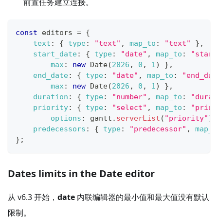
前置任务建立连接。
const
 editors 
=
{
text
:
{
type
:
"text"
,
map_to
:
"text"
}
,
start_date
:
{
type
:
"date"
,
map_to
:
"start
max
:
new
Date
(
2026
,
0
,
1
)
}
,
end_date
:
{
type
:
"date"
,
map_to
:
"end_dat
max
:
new
Date
(
2026
,
0
,
1
)
}
,
duration
:
{
type
:
"number"
,
map_to
:
"durat
priority
:
{
type
:
"select"
,
map_to
:
"prior
options
:
 gantt
.
serverList
(
"priority"
)
predecessors
:
{
type
:
"predecessor"
,
map_t
}
;
Dates limits in the Date editor
从 v6.3 开始，
date
内联编辑器的最小值和最大值没有默认
限制。