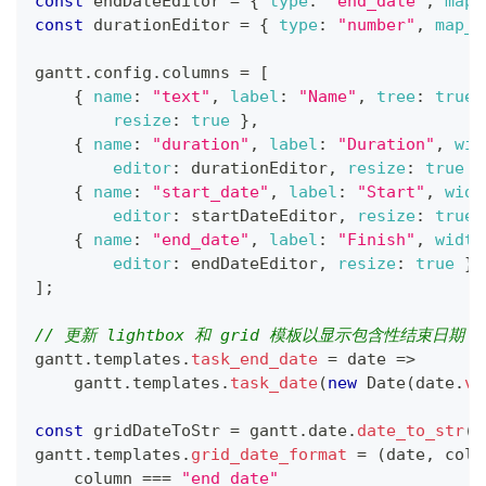
const
 endDateEditor 
=
{
type
:
"end_date"
,
map_
const
 durationEditor 
=
{
type
:
"number"
,
map_t
gantt
.
config
.
columns
=
[
{
name
:
"text"
,
label
:
"Name"
,
tree
:
true
,
resize
:
true
}
,
{
name
:
"duration"
,
label
:
"Duration"
,
wid
editor
:
 durationEditor
,
resize
:
true
}
{
name
:
"start_date"
,
label
:
"Start"
,
widt
editor
:
 startDateEditor
,
resize
:
true
{
name
:
"end_date"
,
label
:
"Finish"
,
width
editor
:
 endDateEditor
,
resize
:
true
}
]
;
// 更新 lightbox 和 grid 模板以显示包含性结束日期
gantt
.
templates
.
task_end_date
=
date
=>
    gantt
.
templates
.
task_date
(
new
Date
(
date
.
va
const
 gridDateToStr 
=
 gantt
.
date
.
date_to_str
(
"
gantt
.
templates
.
grid_date_format
=
(
date
,
 colu
    column 
===
"end_date"