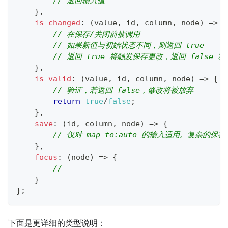
// 返回输入值
}
,
is_changed
:
(
value
,
 id
,
 column
,
 node
)
=>
{
// 在保存/关闭前被调用
// 如果新值与初始状态不同，则返回 true
// 返回 true 将触发保存更改，返回 false 
}
,
is_valid
:
(
value
,
 id
,
 column
,
 node
)
=>
{
// 验证，若返回 false，修改将被放弃
return
true
/
false
;
}
,
save
:
(
id
,
 column
,
 node
)
=>
{
// 仅对 map_to:auto 的输入适用。复杂的
}
,
focus
:
(
node
)
=>
{
// 
}
}
;
下面是更详细的类型说明：