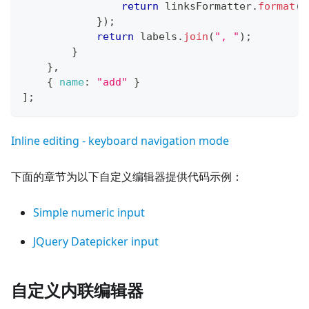
return
 linksFormatter
.
format
(
l
}
)
;
return
 labels
.
join
(
", "
)
;
}
}
,
{
name
:
"add"
}
]
;
Inline editing - keyboard navigation mode
下面的章节为以下自定义编辑器提供代码示例：
Simple numeric input
JQuery Datepicker input
自定义内联编辑器