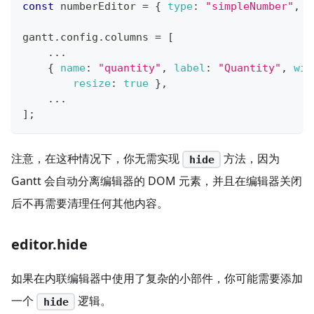
const
 numberEditor 
=
{
type
:
"simpleNumber"
,
m
gantt
.
config
.
columns
=
[
...
{
name
:
"quantity"
,
label
:
"Quantity"
,
wid
resize
:
true
}
,
...
]
;
注意，在这种情况下，你无需实现
方法，因为
hide
Gantt 会自动分离编辑器的 DOM 元素，并且在编辑器关闭
后不再需要清理任何其他内容。
editor.hide
如果在内联编辑器中使用了复杂的小部件，你可能需要添加
一个
逻辑。
hide