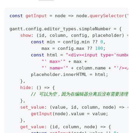
const
getInput
=
node
=>
 node
.
querySelector
(
"i
gantt
.
config
.
editor_types
.
simpleNumber
=
{
show
:
(
id
,
 column
,
 config
,
 placeholder
)
=>
const
 min 
=
 config
.
min
??
0
,
            max 
=
 config
.
max
??
100
;
const
 html 
=
"<div><input type='number
"' max='"
+
 max 
+
"' name='"
+
 column
.
name
+
"'/></d
        placeholder
.
innerHTML
=
 html
;
}
,
hide
:
(
)
=>
{
// 可以为空，因为在编辑器分离后没有需要清理的
}
,
set_value
:
(
value
,
 id
,
 column
,
 node
)
=>
{
getInput
(
node
)
.
value
=
 value
;
}
,
get_value
:
(
id
,
 column
,
 node
)
=>
{