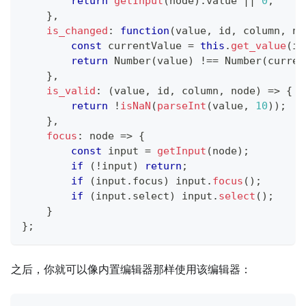
return
getInput
(
node
)
.
value
||
0
;
}
,
is_changed
:
function
(
value
,
 id
,
 column
,
 no
const
 currentValue 
=
this
.
get_value
(
id
return
Number
(
value
)
!==
Number
(
curren
}
,
is_valid
:
(
value
,
 id
,
 column
,
 node
)
=>
{
return
!
isNaN
(
parseInt
(
value
,
10
)
)
;
}
,
focus
:
node
=>
{
const
 input 
=
getInput
(
node
)
;
if
(
!
input
)
return
;
if
(
input
.
focus
)
 input
.
focus
(
)
;
if
(
input
.
select
)
 input
.
select
(
)
;
}
}
;
之后，你就可以像内置编辑器那样使用该编辑器：