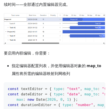
续时间——全部通过内置编辑器完成。
要启用内联编辑，你需要：
指定编辑器配置列表，并使用编辑器对象的
map_to
属性将所需的编辑器映射到网格列
const
 textEditor 
=
{
type
:
"text"
,
map_to
:
"te
const
 dateEditor 
=
{
type
:
"date"
,
map_to
:
"st
max
:
new
Date
(
2026
,
0
,
1
)
}
;
const
 durationEditor 
=
{
type
:
"number"
,
map_t