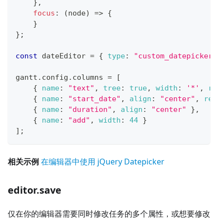
}
,
focus
:
(
node
)
=>
{
}
}
;
const
 dateEditor 
=
{
type
:
"custom_datepicker_
gantt
.
config
.
columns
=
[
{
name
:
"text"
,
tree
:
true
,
width
:
'*'
,
re
{
name
:
"start_date"
,
align
:
"center"
,
res
{
name
:
"duration"
,
align
:
"center"
}
,
{
name
:
"add"
,
width
:
44
}
]
;
相关示例
在编辑器中使用 jQuery Datepicker
editor.save
仅在你的编辑器需要同时修改任务的多个属性，或想要修改