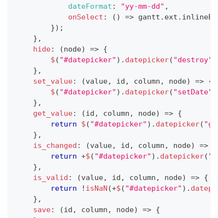
dateFormat
:
"yy-mm-dd"
,
onSelect
:
(
)
=>
 gantt
.
ext
.
inlineEd
}
)
;
}
,
hide
:
(
node
)
=>
{
$
(
"#datepicker"
)
.
datepicker
(
"destroy"
)
}
,
set_value
:
(
value
,
 id
,
 column
,
 node
)
=>
{
$
(
"#datepicker"
)
.
datepicker
(
"setDate"
,
}
,
get_value
:
(
id
,
 column
,
 node
)
=>
{
return
$
(
"#datepicker"
)
.
datepicker
(
"ge
}
,
is_changed
:
(
value
,
 id
,
 column
,
 node
)
=>
{
return
+
$
(
"#datepicker"
)
.
datepicker
(
"g
}
,
is_valid
:
(
value
,
 id
,
 column
,
 node
)
=>
{
return
!
isNaN
(
+
$
(
"#datepicker"
)
.
datepi
}
,
save
:
(
id
,
 column
,
 node
)
=>
{