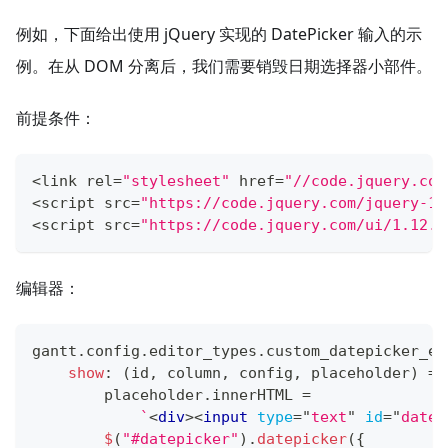
例如，下面给出使用 jQuery 实现的 DatePicker 输入的示
例。在从 DOM 分离后，我们需要销毁日期选择器小部件。
前提条件：
<
link rel
=
"stylesheet"
 href
=
"//code.jquery.com
<
script src
=
"https://code.jquery.com/jquery-1.
<
script src
=
"https://code.jquery.com/ui/1.12.1
编辑器：
gantt
.
config
.
editor_types
.
custom_datepicker_ed
show
:
(
id
,
 column
,
 config
,
 placeholder
)
=>
        placeholder
.
innerHTML
=
`
<
div
>
<
input
type
=
"
text
"
id
=
"
datep
$
(
"#datepicker"
)
.
datepicker
(
{