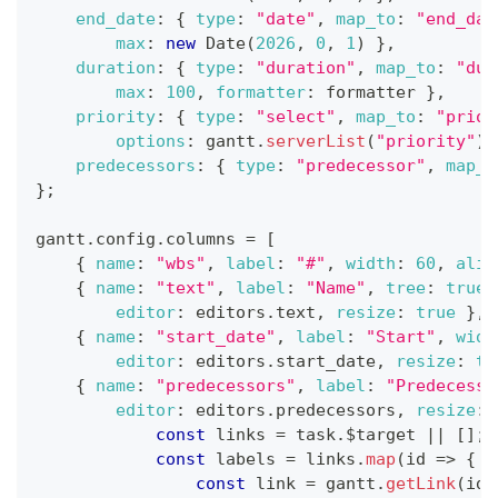
end_date
:
{
type
:
"date"
,
map_to
:
"end_dat
max
:
new
Date
(
2026
,
0
,
1
)
}
,
duration
:
{
type
:
"duration"
,
map_to
:
"dur
max
:
100
,
formatter
:
 formatter 
}
,
priority
:
{
type
:
"select"
,
map_to
:
"prior
options
:
 gantt
.
serverList
(
"priority"
)
predecessors
:
{
type
:
"predecessor"
,
map_t
}
;
gantt
.
config
.
columns
=
[
{
name
:
"wbs"
,
label
:
"#"
,
width
:
60
,
alig
{
name
:
"text"
,
label
:
"Name"
,
tree
:
true
,
editor
:
 editors
.
text
,
resize
:
true
}
,
{
name
:
"start_date"
,
label
:
"Start"
,
widt
editor
:
 editors
.
start_date
,
resize
:
tr
{
name
:
"predecessors"
,
label
:
"Predecesso
editor
:
 editors
.
predecessors
,
resize
:
const
 links 
=
 task
.
$target
||
[
]
;
const
 labels 
=
 links
.
map
(
id
=>
{
const
 link 
=
 gantt
.
getLink
(
id
)