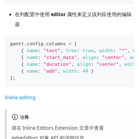
在列配置中使用
editor
属性来定义该列应使用的编辑
器
gantt
.
config
.
columns
=
[
{
name
:
"text"
,
tree
:
true
,
width
:
"*"
,
ed
{
name
:
"start_date"
,
align
:
"center"
,
edi
{
name
:
"duration"
,
align
:
"center"
,
edito
{
name
:
"add"
,
width
:
44
}
]
;
Inline editing
注释
请在
Inline Editors Extension
文章中查看
inlineEditors
对象 API 的详细信息。