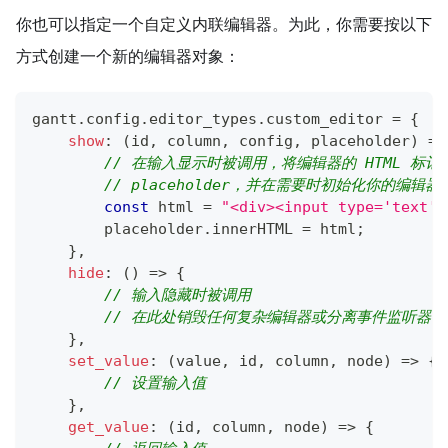
你也可以指定一个自定义内联编辑器。为此，你需要按以下
方式创建一个新的编辑器对象：
gantt
.
config
.
editor_types
.
custom_editor
=
{
show
:
(
id
,
 column
,
 config
,
 placeholder
)
=>
// 在输入显示时被调用，将编辑器的 HTML 标记
// placeholder，并在需要时初始化你的编辑器
const
 html 
=
"<div><input type='text' 
        placeholder
.
innerHTML
=
 html
;
}
,
hide
:
(
)
=>
{
// 输入隐藏时被调用
// 在此处销毁任何复杂编辑器或分离事件监听器
}
,
set_value
:
(
value
,
 id
,
 column
,
 node
)
=>
{
// 设置输入值
}
,
get_value
:
(
id
,
 column
,
 node
)
=>
{