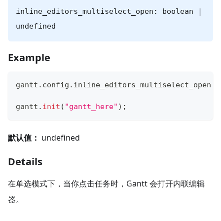
inline_editors_multiselect_open: boolean |
undefined
Example
gantt
.
config
.
inline_editors_multiselect_open
=
gantt
.
init
(
"gantt_here"
)
;
默认值：
undefined
Details
在单选模式下，当你点击任务时，Gantt 会打开内联编辑
器。