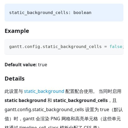
static_background_cells: boolean
Example
gantt
.
config
.
static_background_cells
=
false
;
Default value:
true
Details
此设置与
static_background
配置配合使用。 当同时启用
static background
和
static_background_cells
，且
gantt.config.static_background_cells 设置为 true（默认
值）时，gantt 会渲染 PNG 网格和高亮单元格（这些单元
格通过 timeline_cell_class 模板分配了 CSS 类）。