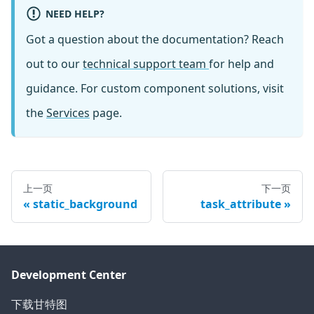
NEED HELP?
Got a question about the documentation? Reach
out to our
technical support team
for help and
guidance. For custom component solutions, visit
the
Services
page.
上一页
下一页
static_background
task_attribute
Development Center
下载甘特图