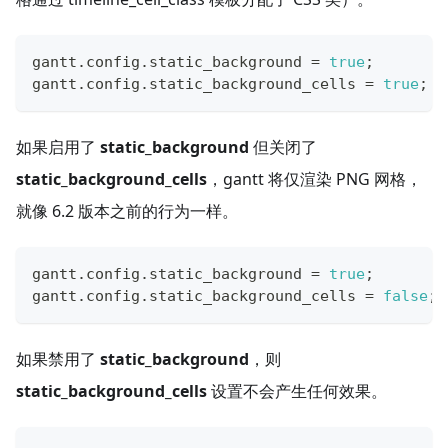
gantt
.
config
.
static_background
=
true
;
gantt
.
config
.
static_background_cells
=
true
;
如果启用了
static_background
但关闭了
static_background_cells
，gantt 将仅渲染 PNG 网格，
就像 6.2 版本之前的行为一样。
gantt
.
config
.
static_background
=
true
;
gantt
.
config
.
static_background_cells
=
false
;
如果禁用了
static_background
，则
static_background_cells
设置不会产生任何效果。