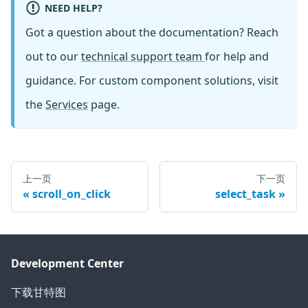
NEED HELP?
Got a question about the documentation? Reach
out to our
technical support team
for help and
guidance. For custom component solutions, visit
the
Services
page.
上一页
下一页
scroll_on_click
select_task
Development Center
下载甘特图