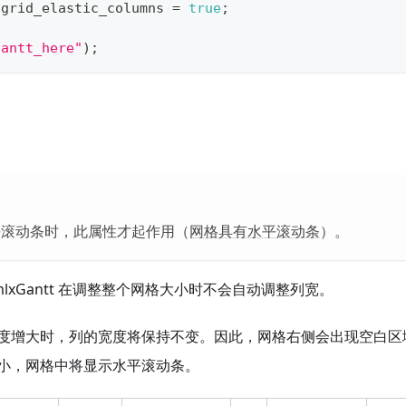
.
grid_elastic_columns
=
true
;
gantt_here"
)
;
平滚动条时，此属性才起作用（
网格具有水平滚动条
）。
mlxGantt 在调整整个网格大小时不会自动调整列宽。
度增大时，列的宽度将保持不变。因此，网格右侧会出现空白区
小，网格中将显示水平滚动条。