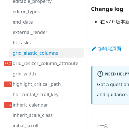
editable_property
Change log
editor_types
在 v7.0 版本
end_date
external_render
fit_tasks
编辑此页面
grid_elastic_columns
grid_resizer_column_attribute
grid_width
NEED HELP
highlight_critical_path
Got a questio
and guidance. 
horizontal_scroll_key
inherit_calendar
inherit_scale_class
initial_scroll
上一页