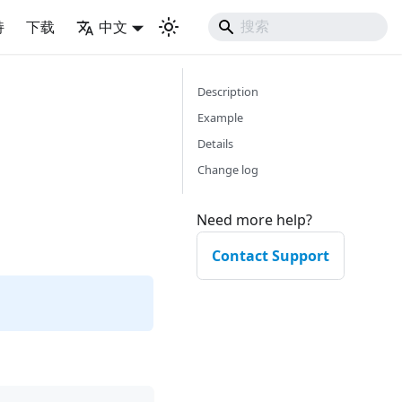
持
下载
中文
Description
Example
Details
Change log
Need more help?
Contact Support