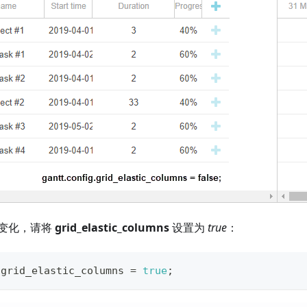
变化，请将
grid_elastic_columns
设置为
true
：
.
grid_elastic_columns
=
true
;