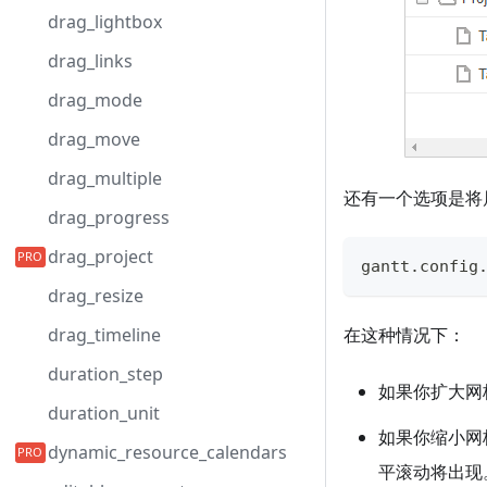
drag_lightbox
drag_links
drag_mode
drag_move
drag_multiple
还有一个选项是将属性
drag_progress
drag_project
gantt
.
config
drag_resize
drag_timeline
在这种情况下：
duration_step
如果你扩大网
duration_unit
如果你缩小网
dynamic_resource_calendars
平滚动将出现