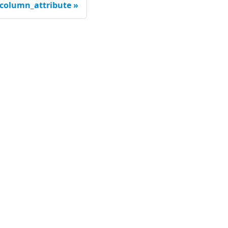
_column_attribute
司
out Us