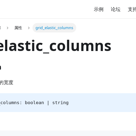
示例
论坛
支
I
属性
grid_elastic_columns
elastic_columns
n
的宽度
_columns: boolean | string