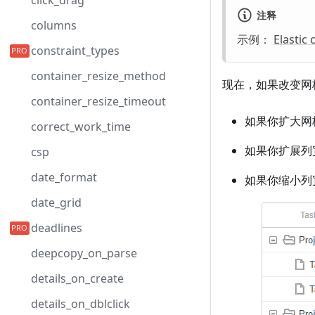
click_drag
注释
columns
示例：
Elastic
constraint_types
container_resize_method
现在，如果改变网
container_resize_timeout
如果你扩大网
correct_work_time
如果你扩展列
csp
date_format
如果你缩小列
date_grid
deadlines
deepcopy_on_parse
details_on_create
details_on_dblclick