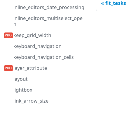
fit_tasks
inline_editors_date_processing
inline_editors_multiselect_ope
n
keep_grid_width
keyboard_navigation
keyboard_navigation_cells
layer_attribute
layout
lightbox
link_arrow_size
link_attribute
Development Center
link_line_width
下载甘特图
link_radius