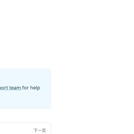
pport team
for help
下一页