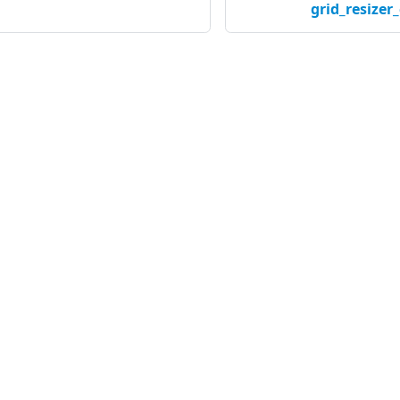
grid_resizer
社区
公
GitHub
Ab