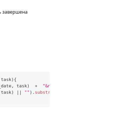
ть завершена
,
task
)
{
_date
,
 task
)
+
"&nbsp;"
+
 task
)
||
""
)
.
substr
(
0
,
70
)
;