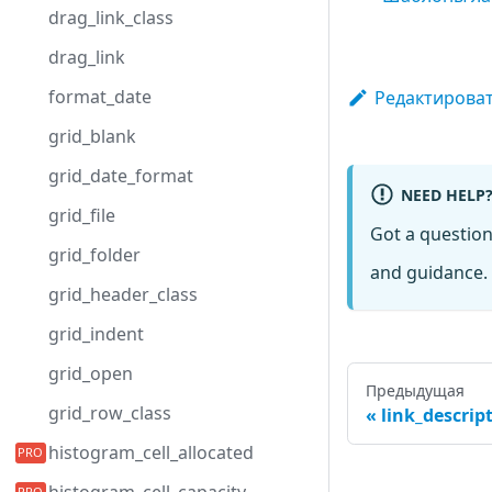
drag_link_class
drag_link
format_date
Редактироват
grid_blank
grid_date_format
NEED HELP
grid_file
Got a questio
grid_folder
and guidance. 
grid_header_class
grid_indent
grid_open
Предыдущая
grid_row_class
link_descrip
histogram_cell_allocated