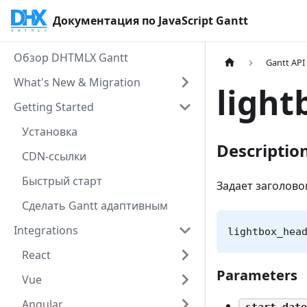
Документация по JavaScript Gantt
Обзор DHTMLX Gantt
Gantt API
What's New & Migration
light
Getting Started
Установка
Descriptio
CDN-ссылки
Быстрый старт
Задает заголовок
Сделать Gantt адаптивным
Integrations
lightbox_hea
React
Parameters
Vue
Angular
start_date