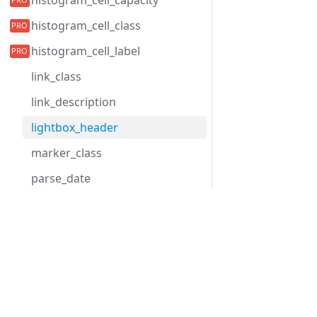
histogram_cell_capacity
histogram_cell_class
histogram_cell_label
link_class
link_description
lightbox_header
marker_class
parse_date
progress_text
Development Center
quick_info_class
Скачать Gantt
quick_info_content
Примеры
quick_info_date
Блог
quick_info_title
Форум