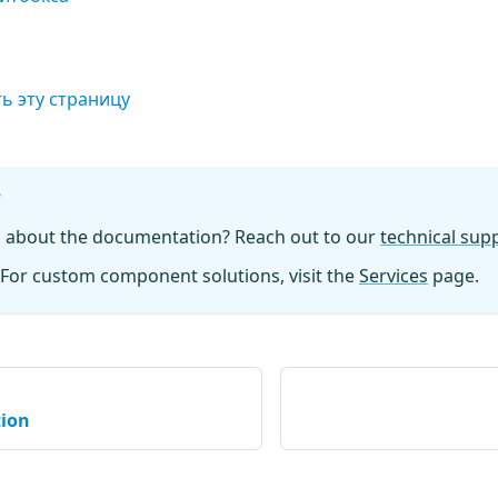
ь эту страницу
?
n about the documentation? Reach out to our
technical su
For custom component solutions, visit the
Services
page.
tion