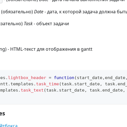
 (обязательно)
Date
- дата, к которой задача должна бы
язательно)
Task
- объект задачи
ring) - HTML-текст для отображения в gantt
tes
.
lightbox_header
=
function
(
start_date
,
end_date
antt
.
templates
.
task_time
(
task
.
start_date
,
 task
.
end
emplates
.
task_text
(
task
.
start_date
,
 task
.
end_date
,
es
йтбокса