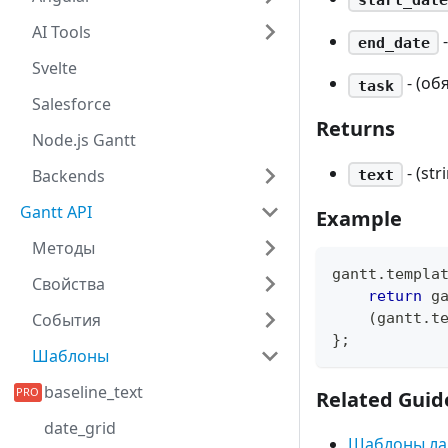
AI Tools
-
end_date
Svelte
- (об
task
Salesforce
Returns
Node.js Gantt
- (st
Backends
text
Gantt API
Example
Методы
gantt
.
templa
Свойства
return
 g
(
gantt
.
t
События
}
;
Шаблоны
baseline_text
Related Guid
date_grid
Шаблоны ла