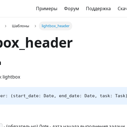
Примеры
Форум
Поддержка
Ска
Шаблоны
lightbox_header
box_header
n
 lightbox
der: (start_date: Date, end_date: Date, task: Task
- (обязательно)
Date
- дата начала выполнения задачи