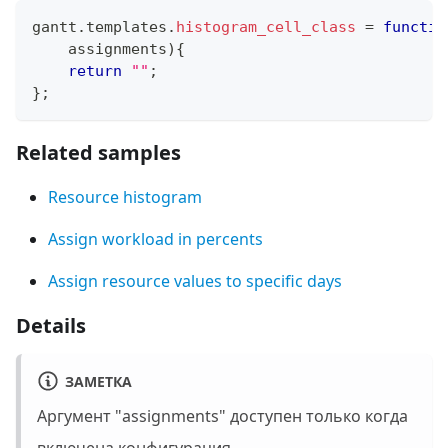
gantt
.
templates
.
histogram_cell_class
=
functio
    assignments
)
{
return
""
;
}
;
Related samples
Resource histogram
Assign workload in percents
Assign resource values to specific days
Details
ЗАМЕТКА
Аргумент "assignments" доступен только когда
включена конфигурация