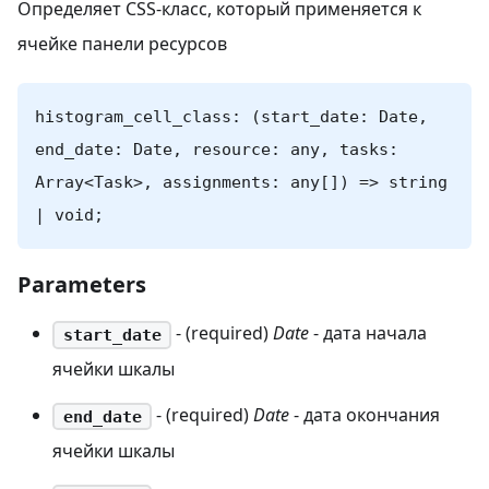
Определяет CSS-класс, который применяется к
ячейке панели ресурсов
histogram_cell_class: (start_date: Date,
end_date: Date, resource: any, tasks:
Array<Task>, assignments: any[]) => string
| void;
Parameters
- (required)
Date
- дата начала
start_date
ячейки шкалы
- (required)
Date
- дата окончания
end_date
ячейки шкалы