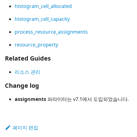
histogram_cell_allocated
histogram_cell_capacity
process_resource_assignments
resource_property
Related Guides
리소스 관리
Change log
assignments
파라미터는 v7.1에서 도입되었습니다.
페이지 편집