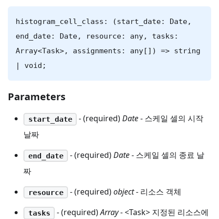
histogram_cell_class: (start_date: Date,
end_date: Date, resource: any, tasks:
Array<Task>, assignments: any[]) => string
| void;
Parameters
- (required)
Date
- 스케일 셀의 시작
start_date
날짜
- (required)
Date
- 스케일 셀의 종료 날
end_date
짜
- (required)
object
- 리소스 객체
resource
- (required)
Array
- <Task> 지정된 리소스에
tasks