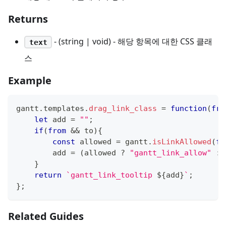
Returns
- (string | void) - 해당 항목에 대한 CSS 클래
text
스
Example
gantt
.
templates
.
drag_link_class
=
function
(
fro
let
 add 
=
""
;
if
(
from
&&
 to
)
{
const
 allowed 
=
 gantt
.
isLinkAllowed
(
fr
        add 
=
(
allowed 
?
"gantt_link_allow"
:
}
return
`
gantt_link_tooltip 
${
add
}
`
;
}
;
Related Guides