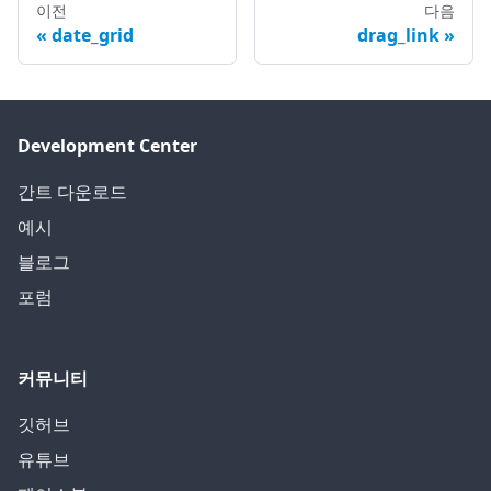
이전
다음
date_grid
drag_link
Development Center
간트 다운로드
예시
블로그
포럼
커뮤니티
깃허브
유튜브