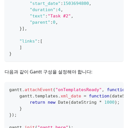
"start_date"
:
1503694800
,
"duration"
:
4
,
"text"
:
"Task #2"
,
"parent"
:
0
,
}
]
,
"links"
:
[
]
}
다음과 같이 Gantt 구성을 설정해야 합니다:
gantt
.
attachEvent
(
"onTemplatesReady"
,
function
    gantt
.
templates
.
xml_date
=
function
(
dateSt
return
new
Date
(
dateString 
*
1000
)
;
}
}
)
;
gantt
.
init
(
"gantt_here"
)
;