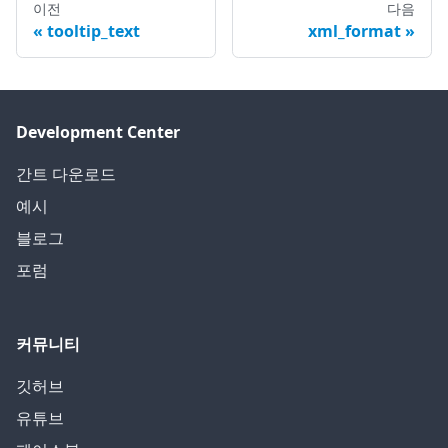
이전
다음
tooltip_text
xml_format
Development Center
간트 다운로드
예시
블로그
포럼
커뮤니티
깃허브
유튜브