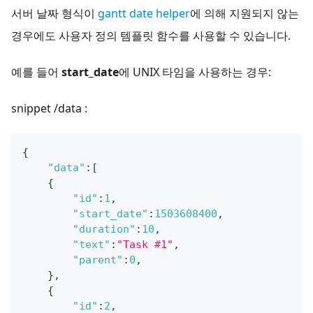
서버 날짜 형식이
gantt date helper
에 의해 지원되지 않는
경우에도 사용자 정의 템플릿 함수를 사용할 수 있습니다.
예를 들어
start_date
에 UNIX 타임을 사용하는 경우:
snippet /data :
{
"data"
:
[
{
"id"
:
1
,
"start_date"
:
1503608400
,
"duration"
:
10
,
"text"
:
"Task #1"
,
"parent"
:
0
,
}
,
{
"id"
:
2
,