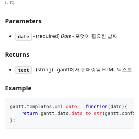
니다
Parameters
- (required)
Date
- 포맷이 필요한 날짜
date
Returns
- (string) - gantt에서 렌더링될 HTML 텍스트
text
Example
gantt
.
templates
.
xml_date
=
function
(
date
)
{
return
 gantt
.
date
.
date_to_str
(
gantt
.
config
}
;