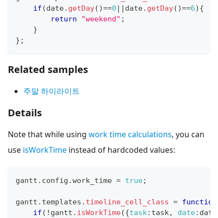
if
(
date
.
getDay
(
)
==
0
||
date
.
getDay
(
)
==
6
)
{
return
"weekend"
;
}
}
;
Related samples
주말 하이라이트
Details
Note that while using
work time calculations
, you can
use
isWorkTime
instead of hardcoded values:
gantt
.
config
.
work_time
=
true
;
gantt
.
templates
.
timeline_cell_class
=
function
if
(
!
gantt
.
isWorkTime
(
{
task
:
task
,
date
:
date