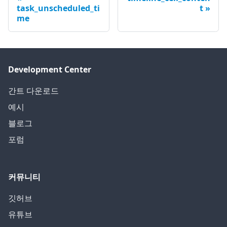
task_unscheduled_ti
t
me
Development Center
간트 다운로드
예시
블로그
포럼
커뮤니티
깃허브
유튜브