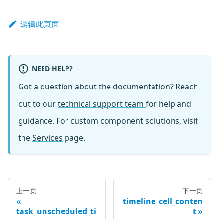
编辑此页面
NEED HELP?
Got a question about the documentation? Reach
out to our
technical support team
for help and
guidance. For custom component solutions, visit
the
Services
page.
上一页
下一页
timeline_cell_conten
task_unscheduled_ti
t