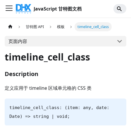
JavaScript 甘特图文档
甘特图 API
模板
timeline_cell_class
页面内容
timeline_cell_class
Description
定义应用于 timeline 区域单元格的 CSS 类
timeline_cell_class: (item: any, date:
Date) => string | void;