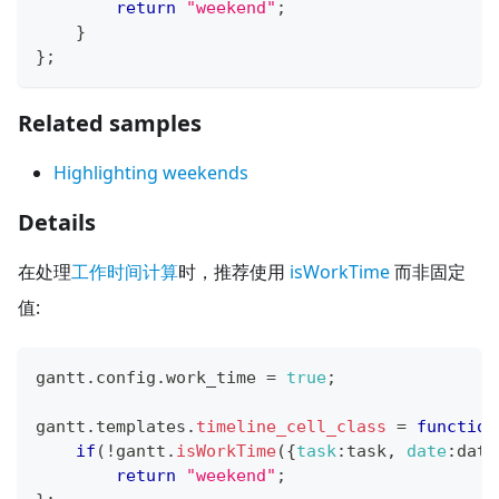
return
"weekend"
;
}
}
;
Related samples
Highlighting weekends
Details
在处理
工作时间计算
时，推荐使用
isWorkTime
而非固定
值:
gantt
.
config
.
work_time
=
true
;
gantt
.
templates
.
timeline_cell_class
=
function
if
(
!
gantt
.
isWorkTime
(
{
task
:
task
,
date
:
date
return
"weekend"
;