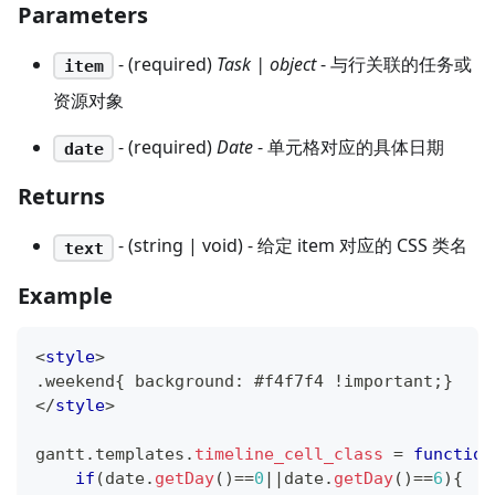
Parameters
- (required)
Task | object
- 与行关联的任务或
item
资源对象
- (required)
Date
- 单元格对应的具体日期
date
Returns
- (string | void) - 给定 item 对应的 CSS 类名
text
Example
<
style
>
.weekend{ background: #f4f7f4 !important;}
</
style
>
gantt
.
templates
.
timeline_cell_class
=
function
if
(
date
.
getDay
(
)
==
0
||
date
.
getDay
(
)
==
6
)
{