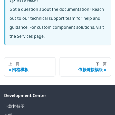
NEED HELP?
Got a question about the documentation? Reach
out to our
technical support team
for help and
guidance. For custom component solutions, visit
the
Services
page.
上一页
下一页
网格模板
依赖链接模板
Development Center
下载甘特图
示例