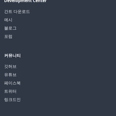
Development Center
간트 다운로드
예시
블로그
포럼
커뮤니티
깃허브
유튜브
페이스북
트위터
링크드인