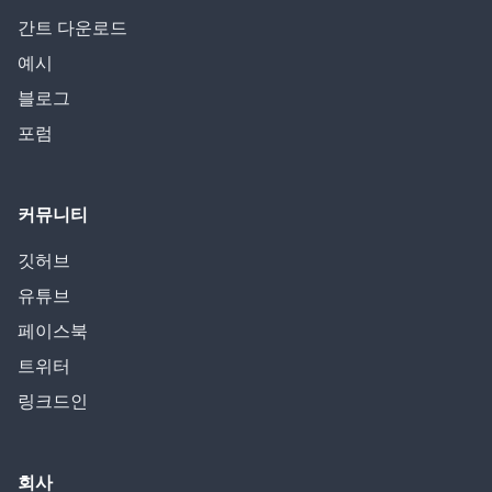
간트 다운로드
예시
블로그
포럼
커뮤니티
깃허브
유튜브
페이스북
트위터
링크드인
회사