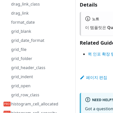
Details
drag_link_class
drag_link
노트
format_date
이 템플릿은
Qu
grid_blank
grid_date_format
Related Guid
grid_file
퀵 인포 확장 
grid_folder
grid_header_class
grid_indent
페이지 편집
grid_open
grid_row_class
NEED HELP
histogram_cell_allocated
Got a questio