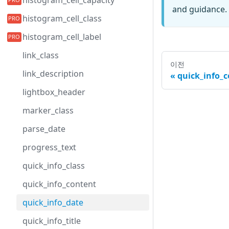
histogram_cell_capacity
and guidance. 
histogram_cell_class
histogram_cell_label
link_class
이전
link_description
quick_info_
lightbox_header
marker_class
parse_date
progress_text
quick_info_class
quick_info_content
quick_info_date
quick_info_title