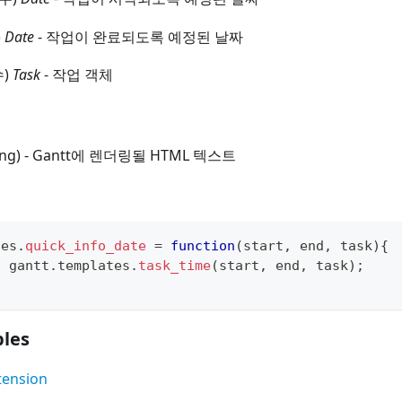
)
Date
- 작업이 완료되도록 예정된 날짜
수)
Task
- 작업 객체
tring) - Gantt에 렌더링될 HTML 텍스트
tes
.
quick_info_date
=
function
(
start
,
 end
,
 task
)
{
n
 gantt
.
templates
.
task_time
(
start
,
 end
,
 task
)
;
les
tension