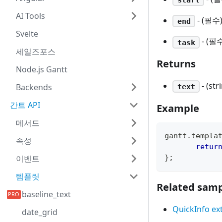
AI Tools
- (필수
end
Svelte
- (필
task
세일즈포스
Returns
Node.js Gantt
- (s
Backends
text
간트 API
Example
메서드
gantt
.
templa
속성
retur
}
;
이벤트
템플릿
Related samp
baseline_text
QuickInfo ex
date_grid