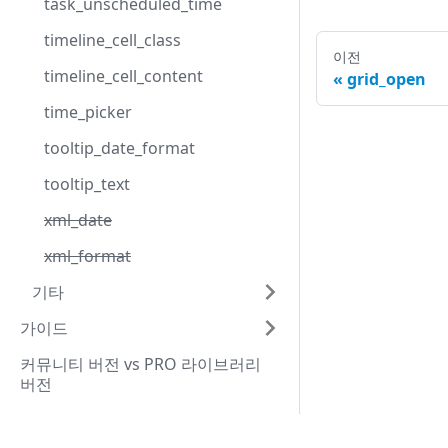
task_unscheduled_time
timeline_cell_class
이전
timeline_cell_content
grid_open
time_picker
tooltip_date_format
tooltip_text
xml_date
xml_format
기타
가이드
커뮤니티 버전 vs PRO 라이브러리
버전
After Subscription Expires