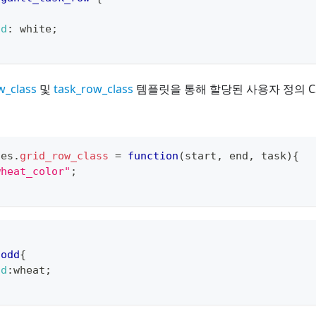
nd
:
white
;
w_class
및
task_row_class
템플릿을 통해 할당된 사용자 정의 
tes
.
grid_row_class
=
function
(
start
,
 end
,
 task
)
{
wheat_color"
;
,
.odd
{
nd
:
wheat
;