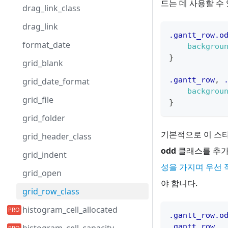
드는 데 사용할 수
drag_link_class
drag_link
.gantt_row
.o
format_date
backgrou
}
grid_blank
.gantt_row
,
grid_date_format
backgrou
grid_file
}
grid_folder
기본적으로 이 스타
grid_header_class
odd
클래스를 추가해
grid_indent
성을 가지며 우선
grid_open
야 합니다.
grid_row_class
histogram_cell_allocated
.gantt_row
.o
.gantt_row
,