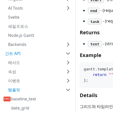
AI Tools
- (req
end
Svelte
- (re
task
세일즈포스
Returns
Node.js Gantt
- (s
Backends
text
간트 API
Example
메서드
gantt
.
templa
속성
return
"
}
;
이벤트
템플릿
Details
baseline_text
그리드와 타임라인
date_grid