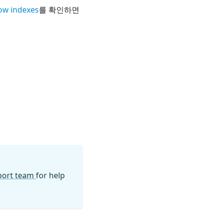
ow indexes
를 확인하면
pport team
for help