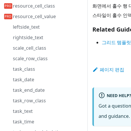
화면에서 홀수 행 
resource_cell_class
스타일이 홀수 인덱스
resource_cell_value
leftside_text
Related Guid
rightside_text
그리드 템플릿
scale_cell_class
scale_row_class
task_class
페이지 편집
task_date
task_end_date
NEED HELP
task_row_class
Got a questio
task_text
and guidance. 
task_time