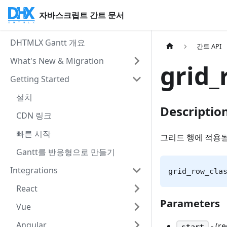
자바스크립트 간트 문서
DHTMLX Gantt 개요
간트 API
What's New & Migration
grid_
Getting Started
설치
Descriptio
CDN 링크
빠른 시작
그리드 행에 적용될
Gantt를 반응형으로 만들기
Integrations
grid_row_cla
React
Parameters
Vue
Angular
- (r
start