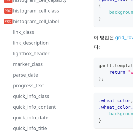
histogram_cell_capacity
{
histogram_cell_class
backgrou
}
histogram_cell_label
link_class
이 방법은
grid_ro
link_description
다:
lightbox_header
marker_class
gantt
.
templa
return
"
parse_date
}
;
progress_text
quick_info_class
.wheat_color
quick_info_content
.wheat_color
backgrou
quick_info_date
}
quick_info_title