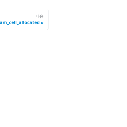
다음
am_cell_allocated