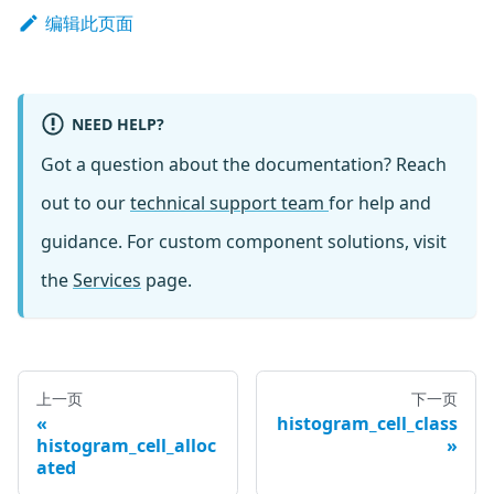
编辑此页面
NEED HELP?
Got a question about the documentation? Reach
out to our
technical support team
for help and
guidance. For custom component solutions, visit
the
Services
page.
上一页
下一页
histogram_cell_class
histogram_cell_alloc
ated