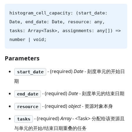
histogram_cell_capacity: (start_date:
Date, end_date: Date, resource: any,
tasks: Array<Task>, assignments: any[]) =>
number | void;
Parameters
- (required)
Date
- 刻度单元的开始日
start_date
期
- (required)
Date
- 刻度单元的结束日期
end_date
- (required)
object
- 资源对象本身
resource
- (required)
Array
- <Task> 分配给该资源且
tasks
与单元的开始/结束日期重叠的任务