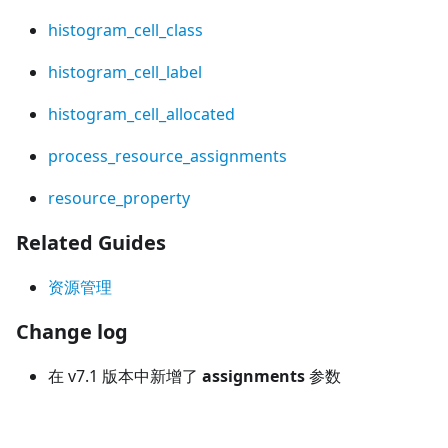
histogram_cell_class
histogram_cell_label
histogram_cell_allocated
process_resource_assignments
resource_property
Related Guides
资源管理
Change log
在 v7.1 版本中新增了
assignments
参数