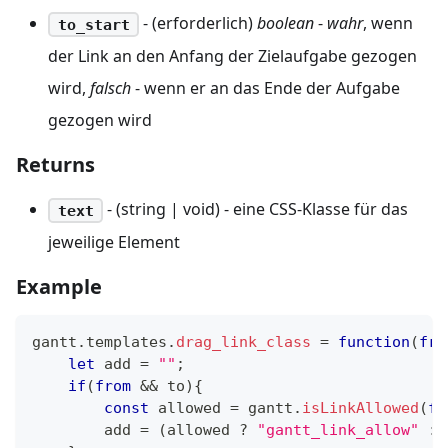
- (erforderlich)
boolean
-
wahr
, wenn
to_start
der Link an den Anfang der Zielaufgabe gezogen
wird,
falsch
- wenn er an das Ende der Aufgabe
gezogen wird
Returns
- (string | void) - eine CSS-Klasse für das
text
jeweilige Element
Example
gantt
.
templates
.
drag_link_class
=
function
(
fro
let
 add 
=
""
;
if
(
from
&&
 to
)
{
const
 allowed 
=
 gantt
.
isLinkAllowed
(
fr
        add 
=
(
allowed 
?
"gantt_link_allow"
: