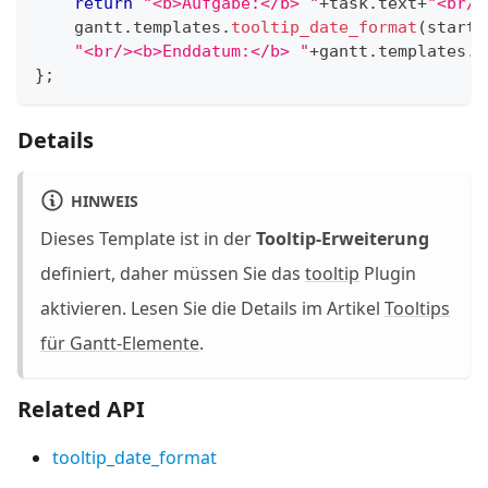
return
"<b>Aufgabe:</b> "
+
task
.
text
+
"<br/>
    gantt
.
templates
.
tooltip_date_format
(
start
)
"<br/><b>Enddatum:</b> "
+
gantt
.
templates
.
t
}
;
Details
HINWEIS
Dieses Template ist in der
Tooltip-Erweiterung
definiert, daher müssen Sie das
tooltip
Plugin
aktivieren. Lesen Sie die Details im Artikel
Tooltips
für Gantt-Elemente
.
Related API
tooltip_date_format